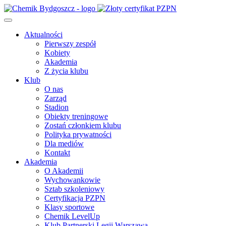
Aktualności
Pierwszy zespół
Kobiety
Akademia
Z życia klubu
Klub
O nas
Zarząd
Stadion
Obiekty treningowe
Zostań członkiem klubu
Polityka prywatności
Dla mediów
Kontakt
Akademia
O Akademii
Wychowankowie
Sztab szkoleniowy
Certyfikacja PZPN
Klasy sportowe
Chemik LevelUp
Klub Partnerski Legii Warszawa