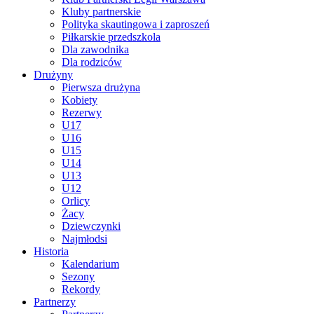
Kluby partnerskie
Polityka skautingowa i zaproszeń
Piłkarskie przedszkola
Dla zawodnika
Dla rodziców
Drużyny
Pierwsza drużyna
Kobiety
Rezerwy
U17
U16
U15
U14
U13
U12
Orlicy
Żacy
Dziewczynki
Najmłodsi
Historia
Kalendarium
Sezony
Rekordy
Partnerzy