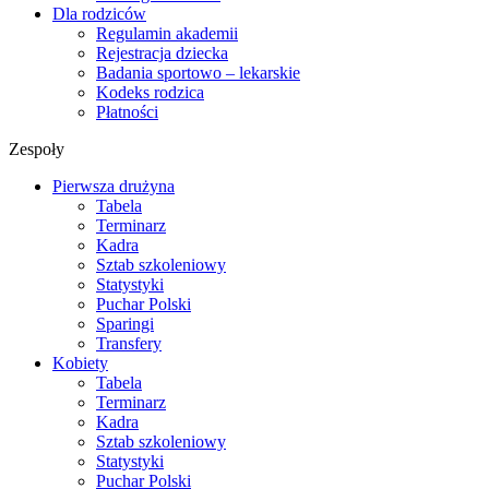
Dla rodziców
Regulamin akademii
Rejestracja dziecka
Badania sportowo – lekarskie
Kodeks rodzica
Płatności
Zespoły
Pierwsza drużyna
Tabela
Terminarz
Kadra
Sztab szkoleniowy
Statystyki
Puchar Polski
Sparingi
Transfery
Kobiety
Tabela
Terminarz
Kadra
Sztab szkoleniowy
Statystyki
Puchar Polski