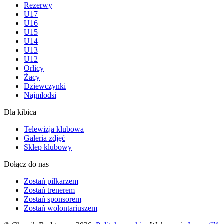
Rezerwy
U17
U16
U15
U14
U13
U12
Orlicy
Żacy
Dziewczynki
Najmłodsi
Dla kibica
Telewizja klubowa
Galeria zdjęć
Sklep klubowy
Dołącz do nas
Zostań piłkarzem
Zostań trenerem
Zostań sponsorem
Zostań wolontariuszem