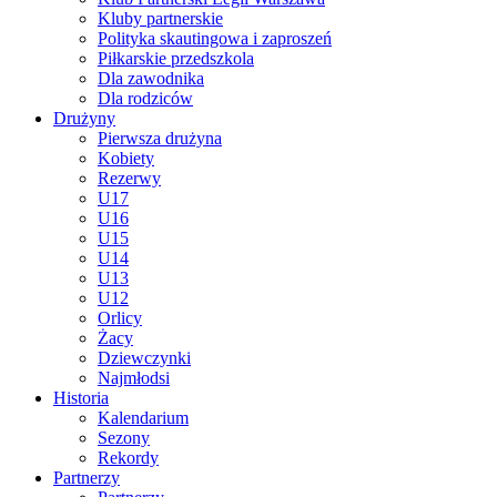
Kluby partnerskie
Polityka skautingowa i zaproszeń
Piłkarskie przedszkola
Dla zawodnika
Dla rodziców
Drużyny
Pierwsza drużyna
Kobiety
Rezerwy
U17
U16
U15
U14
U13
U12
Orlicy
Żacy
Dziewczynki
Najmłodsi
Historia
Kalendarium
Sezony
Rekordy
Partnerzy