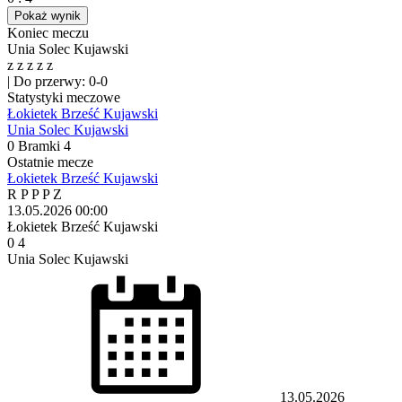
Pokaż wynik
Koniec meczu
Unia Solec Kujawski
z
z
z
z
z
|
Do przerwy: 0-0
Statystyki meczowe
Łokietek Brześć Kujawski
Unia Solec Kujawski
0
Bramki
4
Ostatnie mecze
Łokietek Brześć Kujawski
R
P
P
P
Z
13.05.2026
00:00
Łokietek Brześć Kujawski
0
4
Unia Solec Kujawski
13.05.2026