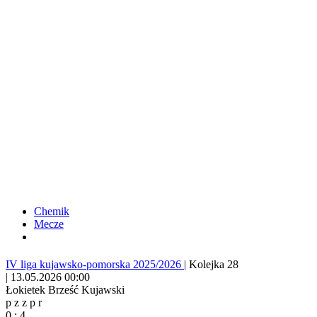
Chemik
Mecze
IV liga kujawsko-pomorska 2025/2026
|
Kolejka 28
|
13.05.2026 00:00
Łokietek Brześć Kujawski
p
z
z
p
r
0
:
4