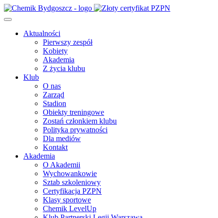
Aktualności
Pierwszy zespół
Kobiety
Akademia
Z życia klubu
Klub
O nas
Zarząd
Stadion
Obiekty treningowe
Zostań członkiem klubu
Polityka prywatności
Dla mediów
Kontakt
Akademia
O Akademii
Wychowankowie
Sztab szkoleniowy
Certyfikacja PZPN
Klasy sportowe
Chemik LevelUp
Klub Partnerski Legii Warszawa