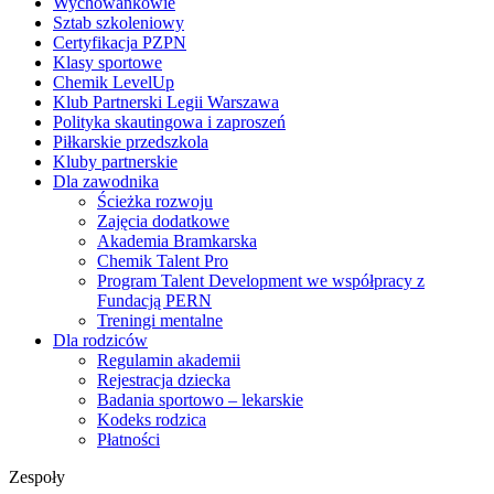
Wychowankowie
Sztab szkoleniowy
Certyfikacja PZPN
Klasy sportowe
Chemik LevelUp
Klub Partnerski Legii Warszawa
Polityka skautingowa i zaproszeń
Piłkarskie przedszkola
Kluby partnerskie
Dla zawodnika
Ścieżka rozwoju
Zajęcia dodatkowe
Akademia Bramkarska
Chemik Talent Pro
Program Talent Development we współpracy z
Fundacją PERN
Treningi mentalne
Dla rodziców
Regulamin akademii
Rejestracja dziecka
Badania sportowo – lekarskie
Kodeks rodzica
Płatności
Zespoły