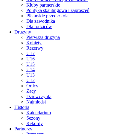
Kluby partnerskie
Polityka skautingowa i zaproszeń
Piłkarskie przedszkola
Dla zawodnika
Dla rodziców
Drużyny
Pierwsza drużyna
Kobiety
Rezerwy
U17
U16
U15
U14
U13
U12
Orlicy
Żacy
Dziewczynki
Najmłodsi
Historia
Kalendarium
Sezony
Rekordy
Partnerzy