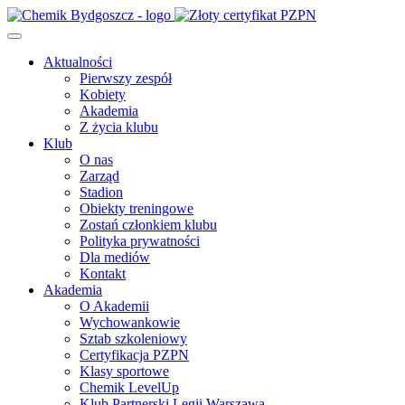
Aktualności
Pierwszy zespół
Kobiety
Akademia
Z życia klubu
Klub
O nas
Zarząd
Stadion
Obiekty treningowe
Zostań członkiem klubu
Polityka prywatności
Dla mediów
Kontakt
Akademia
O Akademii
Wychowankowie
Sztab szkoleniowy
Certyfikacja PZPN
Klasy sportowe
Chemik LevelUp
Klub Partnerski Legii Warszawa