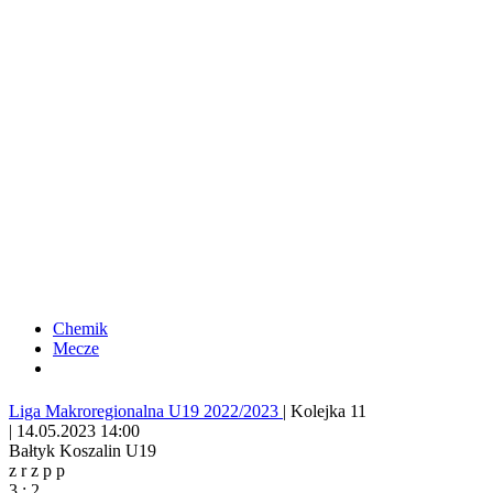
Chemik
Mecze
Liga Makroregionalna U19 2022/2023
|
Kolejka 11
|
14.05.2023 14:00
Bałtyk Koszalin U19
z
r
z
p
p
3
:
2