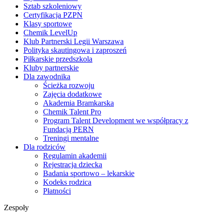
Sztab szkoleniowy
Certyfikacja PZPN
Klasy sportowe
Chemik LevelUp
Klub Partnerski Legii Warszawa
Polityka skautingowa i zaproszeń
Piłkarskie przedszkola
Kluby partnerskie
Dla zawodnika
Ścieżka rozwoju
Zajęcia dodatkowe
Akademia Bramkarska
Chemik Talent Pro
Program Talent Development we współpracy z
Fundacją PERN
Treningi mentalne
Dla rodziców
Regulamin akademii
Rejestracja dziecka
Badania sportowo – lekarskie
Kodeks rodzica
Płatności
Zespoły