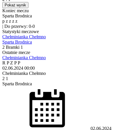
Pokaż wynik
Koniec meczu
Sparta Brodnica
p
z
z
z
z
|
Do przerwy: 0-0
Statystyki meczowe
Chełminianka Chełmno
Sparta Brodnica
2
Bramki
1
Ostatnie mecze
Chełminianka Chełmno
R
P
Z
P
P
02.06.2024
00:00
Chełminianka Chełmno
2
1
Sparta Brodnica
02.06.2024