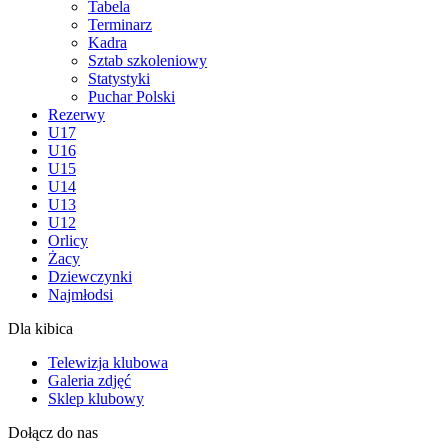
Tabela
Terminarz
Kadra
Sztab szkoleniowy
Statystyki
Puchar Polski
Rezerwy
U17
U16
U15
U14
U13
U12
Orlicy
Żacy
Dziewczynki
Najmłodsi
Dla kibica
Telewizja klubowa
Galeria zdjęć
Sklep klubowy
Dołącz do nas