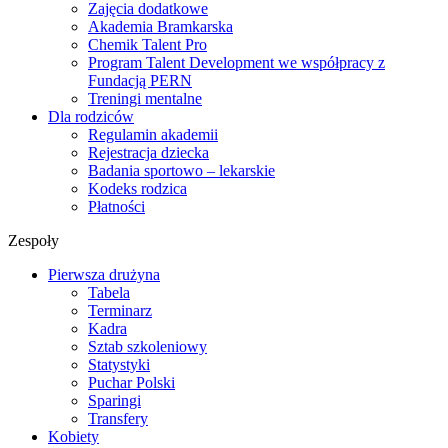
Zajęcia dodatkowe
Akademia Bramkarska
Chemik Talent Pro
Program Talent Development we współpracy z
Fundacją PERN
Treningi mentalne
Dla rodziców
Regulamin akademii
Rejestracja dziecka
Badania sportowo – lekarskie
Kodeks rodzica
Płatności
Zespoły
Pierwsza drużyna
Tabela
Terminarz
Kadra
Sztab szkoleniowy
Statystyki
Puchar Polski
Sparingi
Transfery
Kobiety