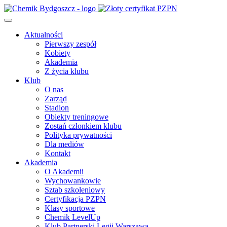
Aktualności
Pierwszy zespół
Kobiety
Akademia
Z życia klubu
Klub
O nas
Zarząd
Stadion
Obiekty treningowe
Zostań członkiem klubu
Polityka prywatności
Dla mediów
Kontakt
Akademia
O Akademii
Wychowankowie
Sztab szkoleniowy
Certyfikacja PZPN
Klasy sportowe
Chemik LevelUp
Klub Partnerski Legii Warszawa