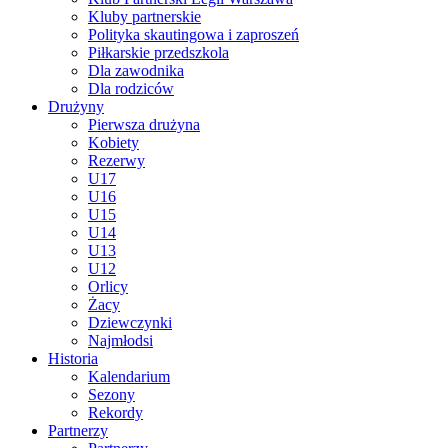
Kluby partnerskie
Polityka skautingowa i zaproszeń
Piłkarskie przedszkola
Dla zawodnika
Dla rodziców
Drużyny
Pierwsza drużyna
Kobiety
Rezerwy
U17
U16
U15
U14
U13
U12
Orlicy
Żacy
Dziewczynki
Najmłodsi
Historia
Kalendarium
Sezony
Rekordy
Partnerzy