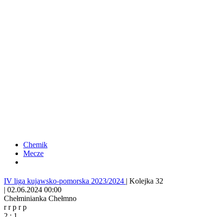
Chemik
Mecze
IV liga kujawsko-pomorska 2023/2024
|
Kolejka 32
|
02.06.2024 00:00
Chełminianka Chełmno
r
r
p
r
p
2
:
1