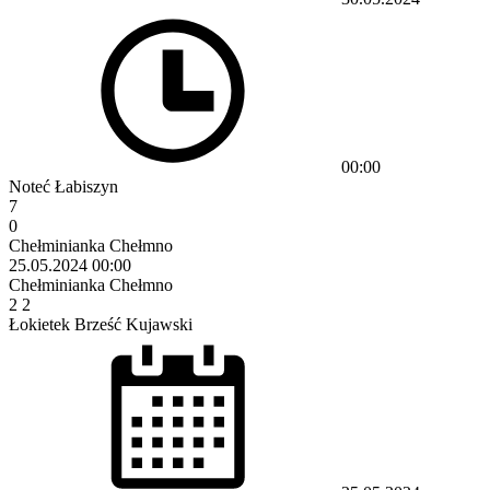
00:00
Noteć Łabiszyn
7
0
Chełminianka Chełmno
25.05.2024
00:00
Chełminianka Chełmno
2
2
Łokietek Brześć Kujawski