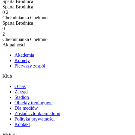
Sparta Brodnica
Sparta Brodnica
0
2
Chełminianka Chełmno
Sparta Brodnica
0
2
Chełminianka Chełmno
Aktualności
Akademia
Kobiety
Pierwszy zespół
Klub
O nas
Zarząd
Stadion
Obiekty treningowe
Dla mediów
Zostań członkiem klubu
Polityka prywatności
Kontakt
Historia