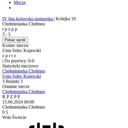
Mecze
IV liga kujawsko-pomorska
|
Kolejka 19
Chełminianka Chełmno
r
p
z
p
p
3
:
3
Pokaż wynik
Koniec meczu
Unia Solec Kujawski
z
p
r
r
z
|
Do przerwy: 0-0
Statystyki meczowe
Chełminianka Chełmno
Unia Solec Kujawski
3
Bramki
3
Ostatnie mecze
Chełminianka Chełmno
R
P
Z
P
P
15.06.2024
00:00
Chełminianka Chełmno
0
5
Wda Świecie