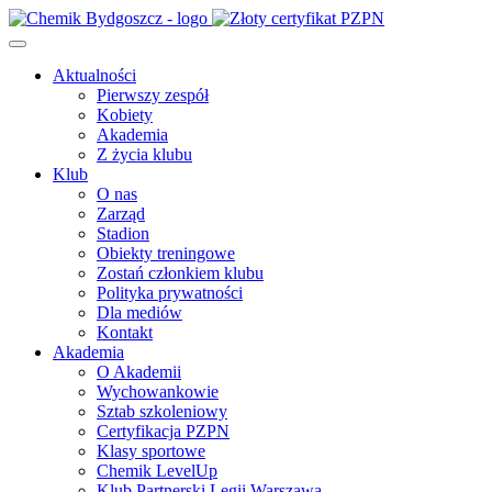
Aktualności
Pierwszy zespół
Kobiety
Akademia
Z życia klubu
Klub
O nas
Zarząd
Stadion
Obiekty treningowe
Zostań członkiem klubu
Polityka prywatności
Dla mediów
Kontakt
Akademia
O Akademii
Wychowankowie
Sztab szkoleniowy
Certyfikacja PZPN
Klasy sportowe
Chemik LevelUp
Klub Partnerski Legii Warszawa