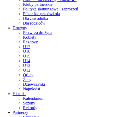
Kluby partnerskie
Polityka skautingowa i zaproszeń
Piłkarskie przedszkola
Dla zawodnika
Dla rodziców
Drużyny
Pierwsza drużyna
Kobiety
Rezerwy
U17
U16
U15
U14
U13
U12
Orlicy
Żacy
Dziewczynki
Najmłodsi
Historia
Kalendarium
Sezony
Rekordy
Partnerzy