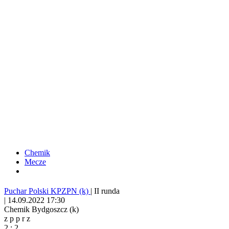
Chemik
Mecze
Puchar Polski KPZPN (k)
|
II runda
|
14.09.2022 17:30
Chemik Bydgoszcz (k)
z
p
p
r
z
2
:
2