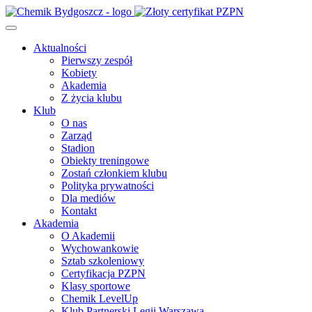
Aktualności
Pierwszy zespół
Kobiety
Akademia
Z życia klubu
Klub
O nas
Zarząd
Stadion
Obiekty treningowe
Zostań członkiem klubu
Polityka prywatności
Dla mediów
Kontakt
Akademia
O Akademii
Wychowankowie
Sztab szkoleniowy
Certyfikacja PZPN
Klasy sportowe
Chemik LevelUp
Klub Partnerski Legii Warszawa