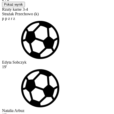
Pokaż wynik
Rzuty karne 3-4
Strażak Przechowo (k)
p
p
z
r
z
Edyta Sobczyk
19'
Natalia Arbuz