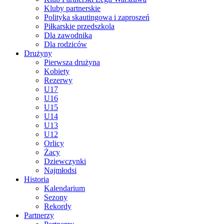
Kluby partnerskie
Polityka skautingowa i zaproszeń
Piłkarskie przedszkola
Dla zawodnika
Dla rodziców
Drużyny
Pierwsza drużyna
Kobiety
Rezerwy
U17
U16
U15
U14
U13
U12
Orlicy
Żacy
Dziewczynki
Najmłodsi
Historia
Kalendarium
Sezony
Rekordy
Partnerzy