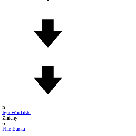
n
Igor Wardalski
Zmiany
o
Filip Bańka