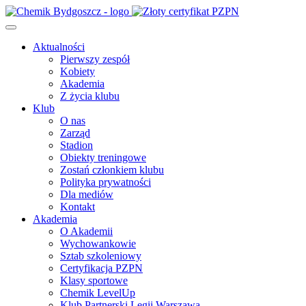
Aktualności
Pierwszy zespół
Kobiety
Akademia
Z życia klubu
Klub
O nas
Zarząd
Stadion
Obiekty treningowe
Zostań członkiem klubu
Polityka prywatności
Dla mediów
Kontakt
Akademia
O Akademii
Wychowankowie
Sztab szkoleniowy
Certyfikacja PZPN
Klasy sportowe
Chemik LevelUp
Klub Partnerski Legii Warszawa