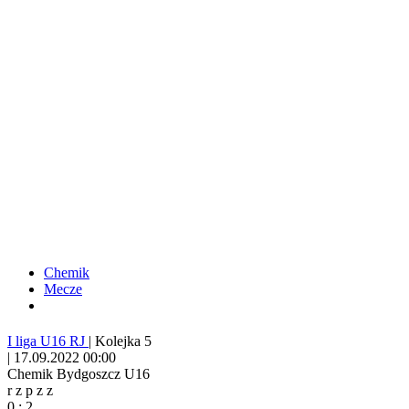
Chemik
Mecze
I liga U16 RJ
|
Kolejka 5
|
17.09.2022 00:00
Chemik Bydgoszcz U16
r
z
p
z
z
0
:
2