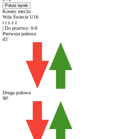
Pokaż wynik
Koniec meczu
Wda Świecie U16
r
r
z
z
z
|
Do przerwy: 0-0
Pierwsza połowa
45'
Druga połowa
90'