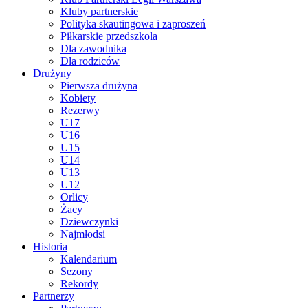
Kluby partnerskie
Polityka skautingowa i zaproszeń
Piłkarskie przedszkola
Dla zawodnika
Dla rodziców
Drużyny
Pierwsza drużyna
Kobiety
Rezerwy
U17
U16
U15
U14
U13
U12
Orlicy
Żacy
Dziewczynki
Najmłodsi
Historia
Kalendarium
Sezony
Rekordy
Partnerzy