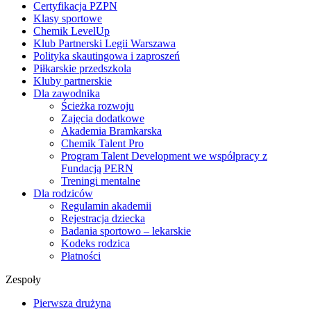
Certyfikacja PZPN
Klasy sportowe
Chemik LevelUp
Klub Partnerski Legii Warszawa
Polityka skautingowa i zaproszeń
Piłkarskie przedszkola
Kluby partnerskie
Dla zawodnika
Ścieżka rozwoju
Zajęcia dodatkowe
Akademia Bramkarska
Chemik Talent Pro
Program Talent Development we współpracy z
Fundacją PERN
Treningi mentalne
Dla rodziców
Regulamin akademii
Rejestracja dziecka
Badania sportowo – lekarskie
Kodeks rodzica
Płatności
Zespoły
Pierwsza drużyna