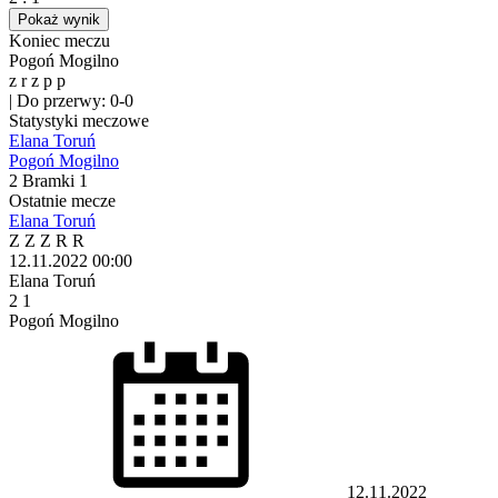
Pokaż wynik
Koniec meczu
Pogoń Mogilno
z
r
z
p
p
|
Do przerwy: 0-0
Statystyki meczowe
Elana Toruń
Pogoń Mogilno
2
Bramki
1
Ostatnie mecze
Elana Toruń
Z
Z
Z
R
R
12.11.2022
00:00
Elana Toruń
2
1
Pogoń Mogilno
12.11.2022