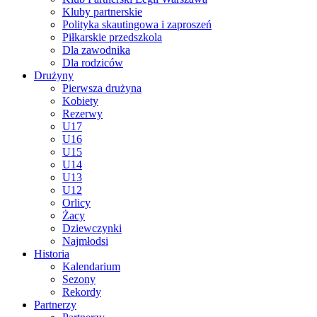
Kluby partnerskie
Polityka skautingowa i zaproszeń
Piłkarskie przedszkola
Dla zawodnika
Dla rodziców
Drużyny
Pierwsza drużyna
Kobiety
Rezerwy
U17
U16
U15
U14
U13
U12
Orlicy
Żacy
Dziewczynki
Najmłodsi
Historia
Kalendarium
Sezony
Rekordy
Partnerzy