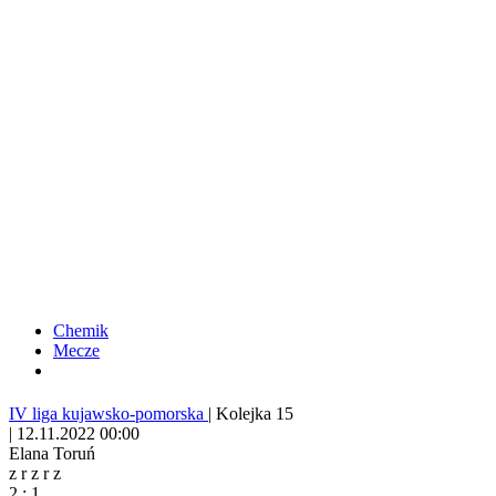
Chemik
Mecze
IV liga kujawsko-pomorska
|
Kolejka 15
|
12.11.2022 00:00
Elana Toruń
z
r
z
r
z
2
:
1