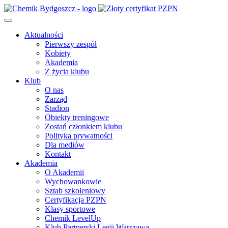
Aktualności
Pierwszy zespół
Kobiety
Akademia
Z życia klubu
Klub
O nas
Zarząd
Stadion
Obiekty treningowe
Zostań członkiem klubu
Polityka prywatności
Dla mediów
Kontakt
Akademia
O Akademii
Wychowankowie
Sztab szkoleniowy
Certyfikacja PZPN
Klasy sportowe
Chemik LevelUp
Klub Partnerski Legii Warszawa