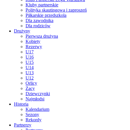
Kluby partnerskie
Polityka skautingowa i zaproszeń
Piłkarskie przedszkola
Dla zawodnika
Dla rodziców
Drużyny
Pierwsza drużyna
Kobiety
Rezerwy
U17
U16
U15
U14
U13
U12
Orlicy
Żacy
Dziewczynki
Najmłodsi
Historia
Kalendarium
Sezony
Rekordy
Partnerzy