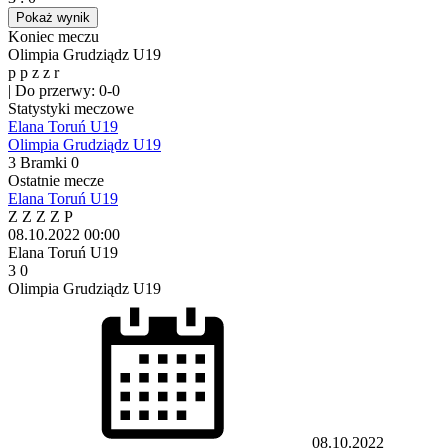
Pokaż wynik
Koniec meczu
Olimpia Grudziądz U19
p
p
z
z
r
|
Do przerwy: 0-0
Statystyki meczowe
Elana Toruń U19
Olimpia Grudziądz U19
3
Bramki
0
Ostatnie mecze
Elana Toruń U19
Z
Z
Z
Z
P
08.10.2022
00:00
Elana Toruń U19
3
0
Olimpia Grudziądz U19
08.10.2022