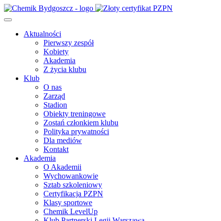
Aktualności
Pierwszy zespół
Kobiety
Akademia
Z życia klubu
Klub
O nas
Zarząd
Stadion
Obiekty treningowe
Zostań członkiem klubu
Polityka prywatności
Dla mediów
Kontakt
Akademia
O Akademii
Wychowankowie
Sztab szkoleniowy
Certyfikacja PZPN
Klasy sportowe
Chemik LevelUp
Klub Partnerski Legii Warszawa