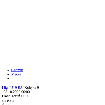
Chemik
Mecze
I liga U19 RJ
|
Kolejka 9
|
08.10.2022 00:00
Elana Toruń U19
z
z
p
z
z
3
:
0