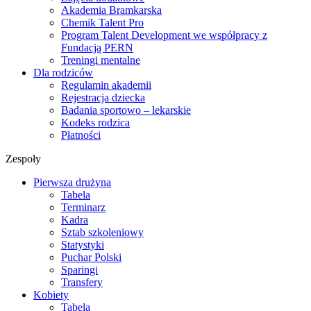
Akademia Bramkarska
Chemik Talent Pro
Program Talent Development we współpracy z
Fundacją PERN
Treningi mentalne
Dla rodziców
Regulamin akademii
Rejestracja dziecka
Badania sportowo – lekarskie
Kodeks rodzica
Płatności
Zespoły
Pierwsza drużyna
Tabela
Terminarz
Kadra
Sztab szkoleniowy
Statystyki
Puchar Polski
Sparingi
Transfery
Kobiety
Tabela