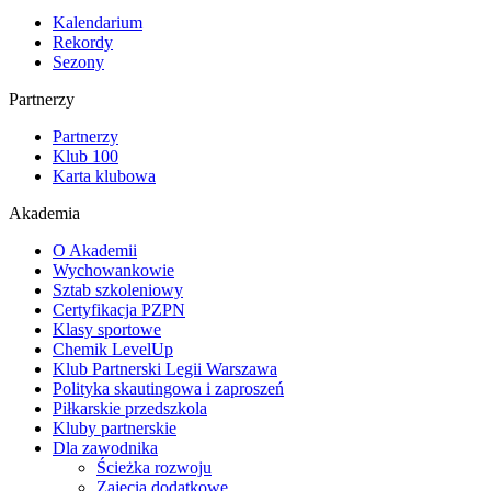
Kalendarium
Rekordy
Sezony
Partnerzy
Partnerzy
Klub 100
Karta klubowa
Akademia
O Akademii
Wychowankowie
Sztab szkoleniowy
Certyfikacja PZPN
Klasy sportowe
Chemik LevelUp
Klub Partnerski Legii Warszawa
Polityka skautingowa i zaproszeń
Piłkarskie przedszkola
Kluby partnerskie
Dla zawodnika
Ścieżka rozwoju
Zajęcia dodatkowe