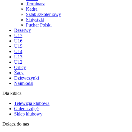
Terminarz
Kadra
Sztab szkoleniowy
Statystyki
Puchar Polski
Rezerwy
U17
U16
U15
U14
U13
U12
Orlicy
Żacy
Dziewczynki
Najmłodsi
Dla kibica
Telewizja klubowa
Galeria zdjęć
Sklep klubowy
Dołącz do nas