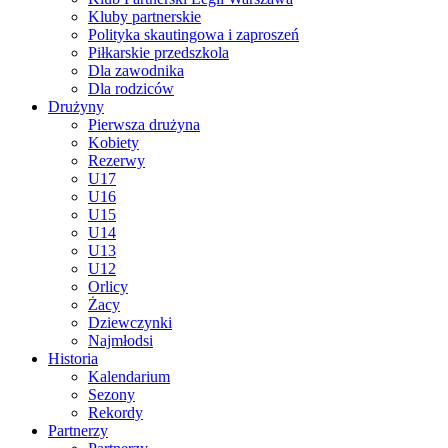
Kluby partnerskie
Polityka skautingowa i zaproszeń
Piłkarskie przedszkola
Dla zawodnika
Dla rodziców
Drużyny
Pierwsza drużyna
Kobiety
Rezerwy
U17
U16
U15
U14
U13
U12
Orlicy
Żacy
Dziewczynki
Najmłodsi
Historia
Kalendarium
Sezony
Rekordy
Partnerzy