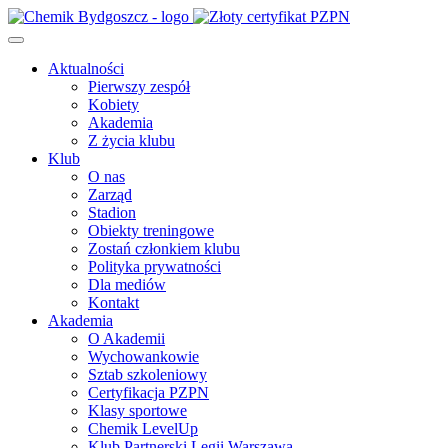
Aktualności
Pierwszy zespół
Kobiety
Akademia
Z życia klubu
Klub
O nas
Zarząd
Stadion
Obiekty treningowe
Zostań członkiem klubu
Polityka prywatności
Dla mediów
Kontakt
Akademia
O Akademii
Wychowankowie
Sztab szkoleniowy
Certyfikacja PZPN
Klasy sportowe
Chemik LevelUp
Klub Partnerski Legii Warszawa