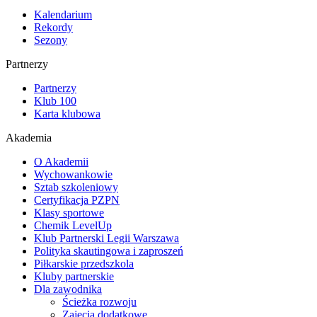
Kalendarium
Rekordy
Sezony
Partnerzy
Partnerzy
Klub 100
Karta klubowa
Akademia
O Akademii
Wychowankowie
Sztab szkoleniowy
Certyfikacja PZPN
Klasy sportowe
Chemik LevelUp
Klub Partnerski Legii Warszawa
Polityka skautingowa i zaproszeń
Piłkarskie przedszkola
Kluby partnerskie
Dla zawodnika
Ścieżka rozwoju
Zajęcia dodatkowe