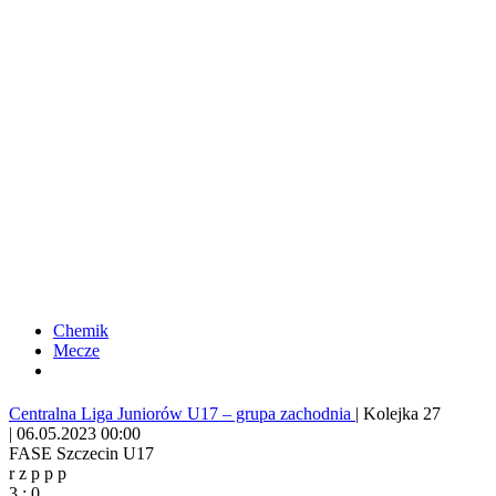
Chemik
Mecze
Centralna Liga Juniorów U17 – grupa zachodnia
|
Kolejka 27
|
06.05.2023 00:00
FASE Szczecin U17
r
z
p
p
p
3
:
0