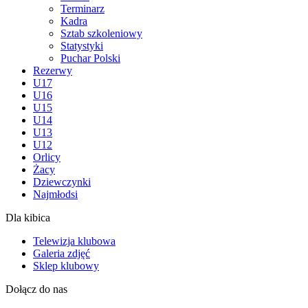
Terminarz
Kadra
Sztab szkoleniowy
Statystyki
Puchar Polski
Rezerwy
U17
U16
U15
U14
U13
U12
Orlicy
Żacy
Dziewczynki
Najmłodsi
Dla kibica
Telewizja klubowa
Galeria zdjęć
Sklep klubowy
Dołącz do nas