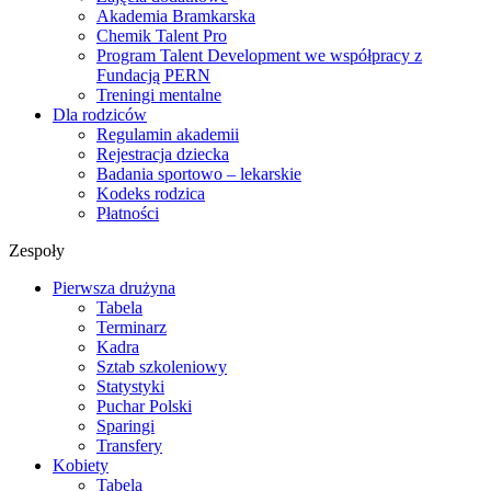
Akademia Bramkarska
Chemik Talent Pro
Program Talent Development we współpracy z
Fundacją PERN
Treningi mentalne
Dla rodziców
Regulamin akademii
Rejestracja dziecka
Badania sportowo – lekarskie
Kodeks rodzica
Płatności
Zespoły
Pierwsza drużyna
Tabela
Terminarz
Kadra
Sztab szkoleniowy
Statystyki
Puchar Polski
Sparingi
Transfery
Kobiety
Tabela