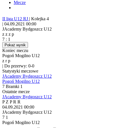
Mecze
II liga U12 RJ
|
Kolejka 4
|
04.09.2021 00:00
JAcademy Bydgoszcz U12
z
z
z
p
7
:
1
Pokaż wynik
Koniec meczu
Pogoń Mogilno U12
z
r
p
|
Do przerwy: 0-0
Statystyki meczowe
JAcademy Bydgoszcz U12
Pogoń Mogilno U12
7
Bramki
1
Ostatnie mecze
JAcademy Bydgoszcz U12
P
Z
P
R
R
04.09.2021
00:00
JAcademy Bydgoszcz U12
7
1
Pogoń Mogilno U12