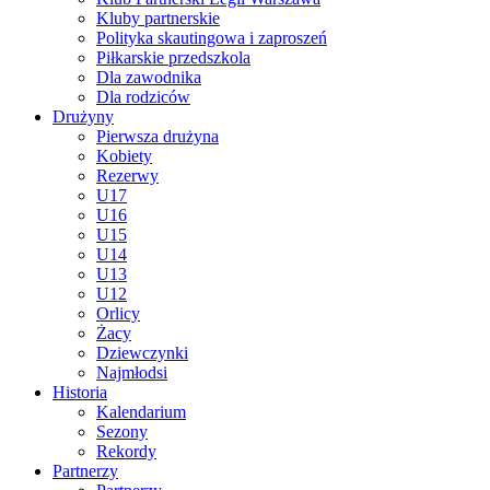
Kluby partnerskie
Polityka skautingowa i zaproszeń
Piłkarskie przedszkola
Dla zawodnika
Dla rodziców
Drużyny
Pierwsza drużyna
Kobiety
Rezerwy
U17
U16
U15
U14
U13
U12
Orlicy
Żacy
Dziewczynki
Najmłodsi
Historia
Kalendarium
Sezony
Rekordy
Partnerzy