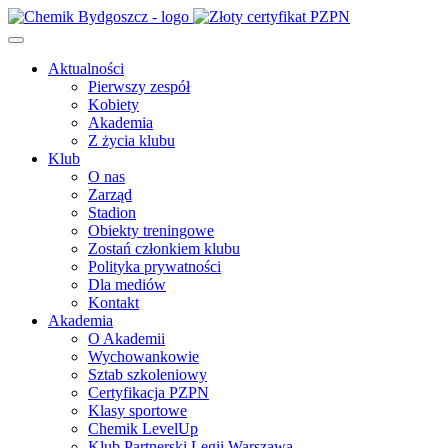
Aktualności
Pierwszy zespół
Kobiety
Akademia
Z życia klubu
Klub
O nas
Zarząd
Stadion
Obiekty treningowe
Zostań członkiem klubu
Polityka prywatności
Dla mediów
Kontakt
Akademia
O Akademii
Wychowankowie
Sztab szkoleniowy
Certyfikacja PZPN
Klasy sportowe
Chemik LevelUp
Klub Partnerski Legii Warszawa