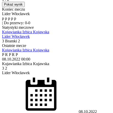
Pokaż wynik
Koniec meczu
Lider Włocławek
p
p
p
p
p
|
Do przerwy: 0-0
Statystyki meczowe
Kujawianka Izbica Kujawska
Lider Włocławek
3
Bramki
2
Ostatnie mecze
Kujawianka Izbica Kujawska
P
R
P
R
P
08.10.2022
00:00
Kujawianka Izbica Kujawska
3
2
Lider Włocławek
08.10.2022