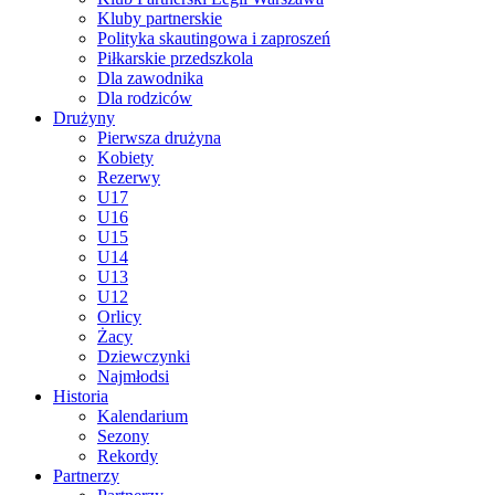
Kluby partnerskie
Polityka skautingowa i zaproszeń
Piłkarskie przedszkola
Dla zawodnika
Dla rodziców
Drużyny
Pierwsza drużyna
Kobiety
Rezerwy
U17
U16
U15
U14
U13
U12
Orlicy
Żacy
Dziewczynki
Najmłodsi
Historia
Kalendarium
Sezony
Rekordy
Partnerzy