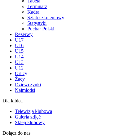
Tabela
Terminarz
Kadra
Sztab szkoleniowy
Statystyki
Puchar Polski
Rezerwy
U17
U16
U15
U14
U13
U12
Orlicy
Żacy
Dziewczynki
Najmłodsi
Dla kibica
Telewizja klubowa
Galeria zdjęć
Sklep klubowy
Dołącz do nas