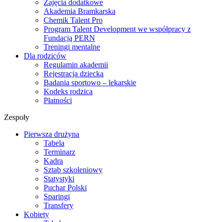
Zajęcia dodatkowe
Akademia Bramkarska
Chemik Talent Pro
Program Talent Development we współpracy z
Fundacją PERN
Treningi mentalne
Dla rodziców
Regulamin akademii
Rejestracja dziecka
Badania sportowo – lekarskie
Kodeks rodzica
Płatności
Zespoły
Pierwsza drużyna
Tabela
Terminarz
Kadra
Sztab szkoleniowy
Statystyki
Puchar Polski
Sparingi
Transfery
Kobiety