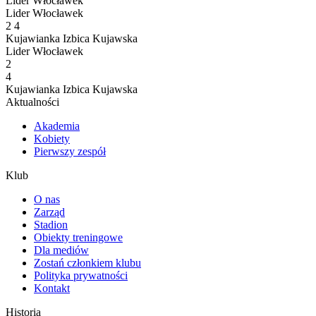
Lider Włocławek
Lider Włocławek
2
4
Kujawianka Izbica Kujawska
Lider Włocławek
2
4
Kujawianka Izbica Kujawska
Aktualności
Akademia
Kobiety
Pierwszy zespół
Klub
O nas
Zarząd
Stadion
Obiekty treningowe
Dla mediów
Zostań członkiem klubu
Polityka prywatności
Kontakt
Historia