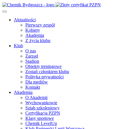
Aktualności
Pierwszy zespół
Kobiety
Akademia
Z życia klubu
Klub
O nas
Zarząd
Stadion
Obiekty treningowe
Zostań członkiem klubu
Polityka prywatności
Dla mediów
Kontakt
Akademia
O Akademii
Wychowankowie
Sztab szkoleniowy
Certyfikacja PZPN
Klasy sportowe
Chemik LevelUp
Klub Partnerski Legii Warszawa