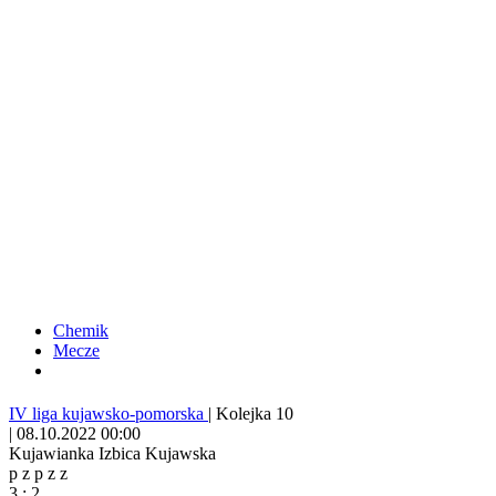
Chemik
Mecze
IV liga kujawsko-pomorska
|
Kolejka 10
|
08.10.2022 00:00
Kujawianka Izbica Kujawska
p
z
p
z
z
3
:
2