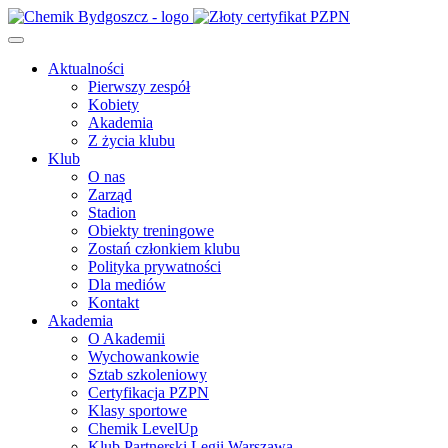
Aktualności
Pierwszy zespół
Kobiety
Akademia
Z życia klubu
Klub
O nas
Zarząd
Stadion
Obiekty treningowe
Zostań członkiem klubu
Polityka prywatności
Dla mediów
Kontakt
Akademia
O Akademii
Wychowankowie
Sztab szkoleniowy
Certyfikacja PZPN
Klasy sportowe
Chemik LevelUp
Klub Partnerski Legii Warszawa