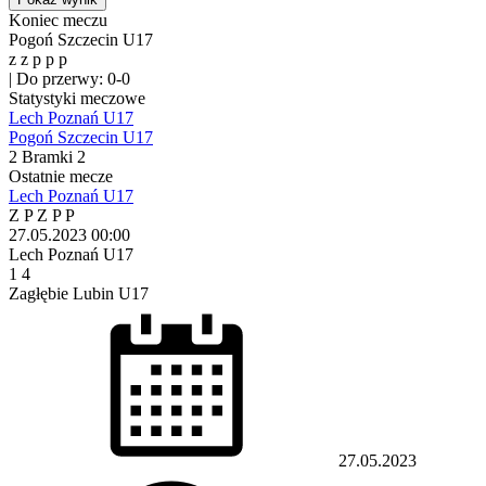
Koniec meczu
Pogoń Szczecin U17
z
z
p
p
p
|
Do przerwy: 0-0
Statystyki meczowe
Lech Poznań U17
Pogoń Szczecin U17
2
Bramki
2
Ostatnie mecze
Lech Poznań U17
Z
P
Z
P
P
27.05.2023
00:00
Lech Poznań U17
1
4
Zagłębie Lubin U17
27.05.2023