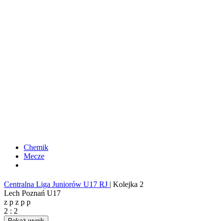
Chemik
Mecze
Centralna Liga Juniorów U17 RJ
|
Kolejka 2
Lech Poznań U17
z
p
z
p
p
2
:
2
Pokaż wynik