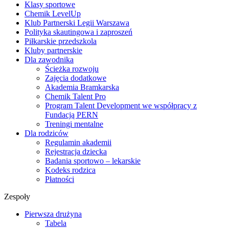
Klasy sportowe
Chemik LevelUp
Klub Partnerski Legii Warszawa
Polityka skautingowa i zaproszeń
Piłkarskie przedszkola
Kluby partnerskie
Dla zawodnika
Ścieżka rozwoju
Zajęcia dodatkowe
Akademia Bramkarska
Chemik Talent Pro
Program Talent Development we współpracy z
Fundacją PERN
Treningi mentalne
Dla rodziców
Regulamin akademii
Rejestracja dziecka
Badania sportowo – lekarskie
Kodeks rodzica
Płatności
Zespoły
Pierwsza drużyna
Tabela