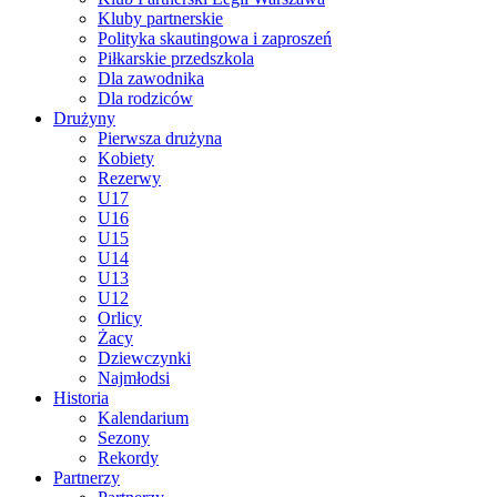
Kluby partnerskie
Polityka skautingowa i zaproszeń
Piłkarskie przedszkola
Dla zawodnika
Dla rodziców
Drużyny
Pierwsza drużyna
Kobiety
Rezerwy
U17
U16
U15
U14
U13
U12
Orlicy
Żacy
Dziewczynki
Najmłodsi
Historia
Kalendarium
Sezony
Rekordy
Partnerzy