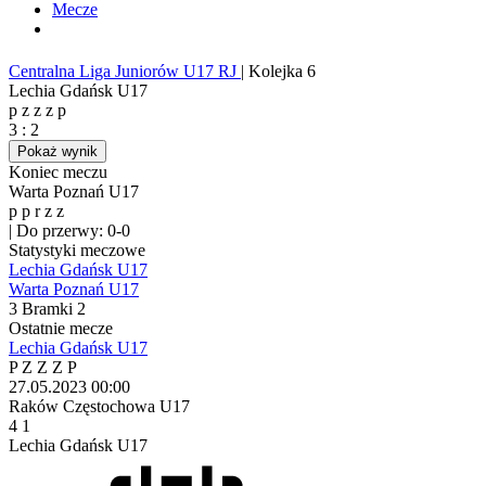
Mecze
Centralna Liga Juniorów U17 RJ
|
Kolejka 6
Lechia Gdańsk U17
p
z
z
z
p
3
:
2
Pokaż wynik
Koniec meczu
Warta Poznań U17
p
p
r
z
z
|
Do przerwy: 0-0
Statystyki meczowe
Lechia Gdańsk U17
Warta Poznań U17
3
Bramki
2
Ostatnie mecze
Lechia Gdańsk U17
P
Z
Z
Z
P
27.05.2023
00:00
Raków Częstochowa U17
4
1
Lechia Gdańsk U17