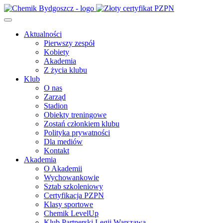
Aktualności
Pierwszy zespół
Kobiety
Akademia
Z życia klubu
Klub
O nas
Zarząd
Stadion
Obiekty treningowe
Zostań członkiem klubu
Polityka prywatności
Dla mediów
Kontakt
Akademia
O Akademii
Wychowankowie
Sztab szkoleniowy
Certyfikacja PZPN
Klasy sportowe
Chemik LevelUp
Klub Partnerski Legii Warszawa