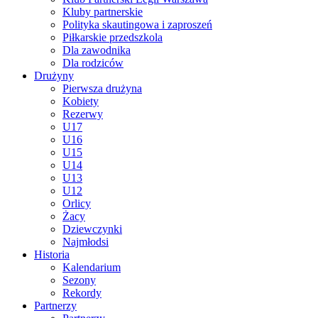
Kluby partnerskie
Polityka skautingowa i zaproszeń
Piłkarskie przedszkola
Dla zawodnika
Dla rodziców
Drużyny
Pierwsza drużyna
Kobiety
Rezerwy
U17
U16
U15
U14
U13
U12
Orlicy
Żacy
Dziewczynki
Najmłodsi
Historia
Kalendarium
Sezony
Rekordy
Partnerzy