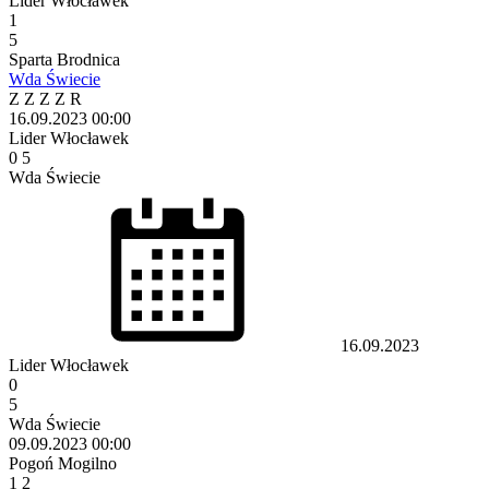
Lider Włocławek
1
5
Sparta Brodnica
Wda Świecie
Z
Z
Z
Z
R
16.09.2023
00:00
Lider Włocławek
0
5
Wda Świecie
16.09.2023
Lider Włocławek
0
5
Wda Świecie
09.09.2023
00:00
Pogoń Mogilno
1
2