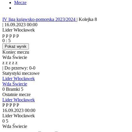
Mecze
IV liga kujawsko-pomorska 2023/2024
|
Kolejka 8
|
16.09.2023 00:00
Lider Włocławek
p
p
p
p
p
0
:
5
Pokaż wynik
Koniec meczu
Wda Świecie
z
z
z
z
z
|
Do przerwy: 0-0
Statystyki meczowe
Lider Włocławek
Wda Świecie
0
Bramki
5
Ostatnie mecze
Lider Włocławek
P
P
P
P
P
16.09.2023
00:00
Lider Włocławek
0
5
Wda Świecie