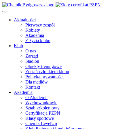
Aktualności
Pierwszy zespół
Kobiety
Akademia
Z życia klubu
Klub
O nas
Zarząd
Stadion
Obiekty treningowe
Zostań członkiem klubu
Polityka prywatności
Dla mediów
Kontakt
Akademia
O Akademii
Wychowankowie
Sztab szkoleniowy
Certyfikacja PZPN
Klasy sportowe
Chemik LevelUp
Klub Partnerski Legii Warszawa