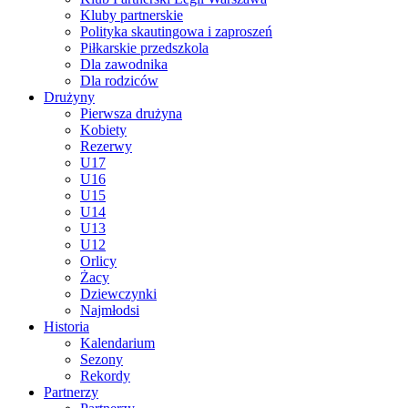
Kluby partnerskie
Polityka skautingowa i zaproszeń
Piłkarskie przedszkola
Dla zawodnika
Dla rodziców
Drużyny
Pierwsza drużyna
Kobiety
Rezerwy
U17
U16
U15
U14
U13
U12
Orlicy
Żacy
Dziewczynki
Najmłodsi
Historia
Kalendarium
Sezony
Rekordy
Partnerzy