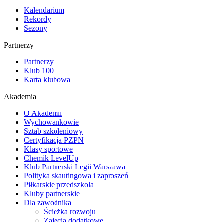
Kalendarium
Rekordy
Sezony
Partnerzy
Partnerzy
Klub 100
Karta klubowa
Akademia
O Akademii
Wychowankowie
Sztab szkoleniowy
Certyfikacja PZPN
Klasy sportowe
Chemik LevelUp
Klub Partnerski Legii Warszawa
Polityka skautingowa i zaproszeń
Piłkarskie przedszkola
Kluby partnerskie
Dla zawodnika
Ścieżka rozwoju
Zajęcia dodatkowe