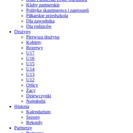
Kluby partnerskie
Polityka skautingowa i zaproszeń
Piłkarskie przedszkola
Dla zawodnika
Dla rodziców
Drużyny
Pierwsza drużyna
Kobiety
Rezerwy
U17
U16
U15
U14
U13
U12
Orlicy
Żacy
Dziewczynki
Najmłodsi
Historia
Kalendarium
Sezony
Rekordy
Partnerzy