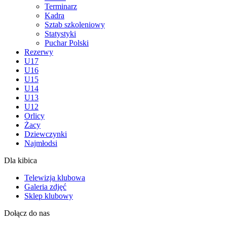
Terminarz
Kadra
Sztab szkoleniowy
Statystyki
Puchar Polski
Rezerwy
U17
U16
U15
U14
U13
U12
Orlicy
Żacy
Dziewczynki
Najmłodsi
Dla kibica
Telewizja klubowa
Galeria zdjęć
Sklep klubowy
Dołącz do nas