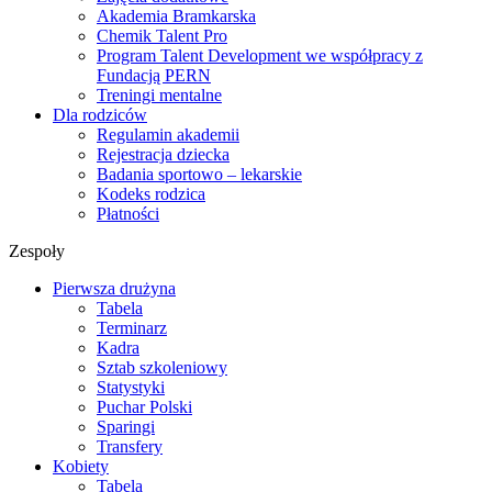
Akademia Bramkarska
Chemik Talent Pro
Program Talent Development we współpracy z
Fundacją PERN
Treningi mentalne
Dla rodziców
Regulamin akademii
Rejestracja dziecka
Badania sportowo – lekarskie
Kodeks rodzica
Płatności
Zespoły
Pierwsza drużyna
Tabela
Terminarz
Kadra
Sztab szkoleniowy
Statystyki
Puchar Polski
Sparingi
Transfery
Kobiety
Tabela