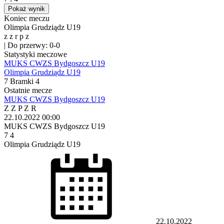
Pokaż wynik
Koniec meczu
Olimpia Grudziądz U19
z
z
r
p
z
|
Do przerwy: 0-0
Statystyki meczowe
MUKS CWZS Bydgoszcz U19
Olimpia Grudziądz U19
7
Bramki
4
Ostatnie mecze
MUKS CWZS Bydgoszcz U19
Z
Z
P
Z
R
22.10.2022
00:00
MUKS CWZS Bydgoszcz U19
7
4
Olimpia Grudziądz U19
22.10.2022