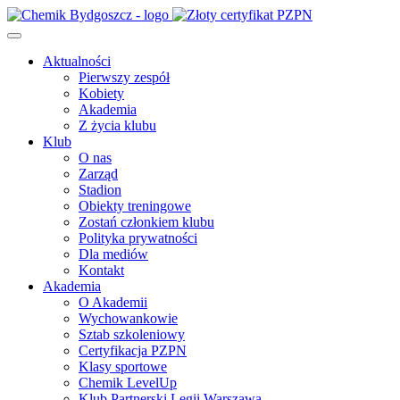
Aktualności
Pierwszy zespół
Kobiety
Akademia
Z życia klubu
Klub
O nas
Zarząd
Stadion
Obiekty treningowe
Zostań członkiem klubu
Polityka prywatności
Dla mediów
Kontakt
Akademia
O Akademii
Wychowankowie
Sztab szkoleniowy
Certyfikacja PZPN
Klasy sportowe
Chemik LevelUp
Klub Partnerski Legii Warszawa