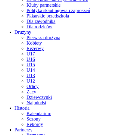
Kluby partnerskie
Polityka skautingowa i zaproszeń
Piłkarskie przedszkola
Dla zawodnika
Dla rodziców
Drużyny
Pierwsza drużyna
Kobiety
Rezerwy
U17
U16
U15
U14
U13
U12
Orlicy
Żacy
Dziewczynki
Najmłodsi
Historia
Kalendarium
Sezony
Rekordy
Partnerzy