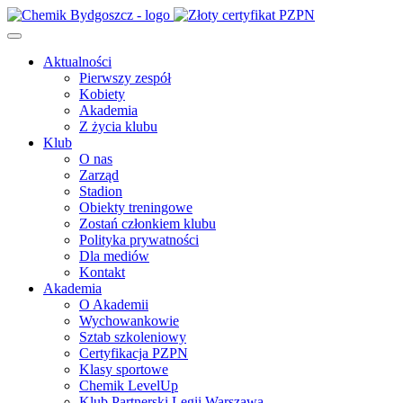
Aktualności
Pierwszy zespół
Kobiety
Akademia
Z życia klubu
Klub
O nas
Zarząd
Stadion
Obiekty treningowe
Zostań członkiem klubu
Polityka prywatności
Dla mediów
Kontakt
Akademia
O Akademii
Wychowankowie
Sztab szkoleniowy
Certyfikacja PZPN
Klasy sportowe
Chemik LevelUp
Klub Partnerski Legii Warszawa