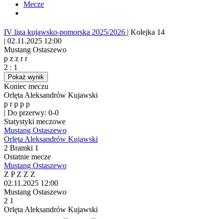
Mecze
IV liga kujawsko-pomorska 2025/2026
|
Kolejka 14
|
02.11.2025 12:00
Mustang Ostaszewo
p
z
z
r
r
2
:
1
Pokaż wynik
Koniec meczu
Orlęta Aleksandrów Kujawski
p
r
p
p
p
|
Do przerwy: 0-0
Statystyki meczowe
Mustang Ostaszewo
Orlęta Aleksandrów Kujawski
2
Bramki
1
Ostatnie mecze
Mustang Ostaszewo
Z
P
Z
Z
Z
02.11.2025
12:00
Mustang Ostaszewo
2
1
Orlęta Aleksandrów Kujawski