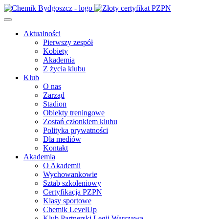
Aktualności
Pierwszy zespół
Kobiety
Akademia
Z życia klubu
Klub
O nas
Zarząd
Stadion
Obiekty treningowe
Zostań członkiem klubu
Polityka prywatności
Dla mediów
Kontakt
Akademia
O Akademii
Wychowankowie
Sztab szkoleniowy
Certyfikacja PZPN
Klasy sportowe
Chemik LevelUp
Klub Partnerski Legii Warszawa