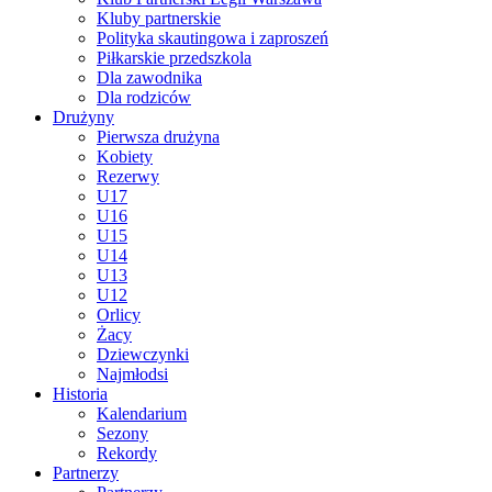
Kluby partnerskie
Polityka skautingowa i zaproszeń
Piłkarskie przedszkola
Dla zawodnika
Dla rodziców
Drużyny
Pierwsza drużyna
Kobiety
Rezerwy
U17
U16
U15
U14
U13
U12
Orlicy
Żacy
Dziewczynki
Najmłodsi
Historia
Kalendarium
Sezony
Rekordy
Partnerzy