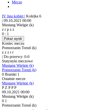
Mecze
IV liga kobiet
|
Kolejka 6
|
09.10.2021 00:00
Mustang Wielgie (k)
z
r
p
z
z
0
:
1
Pokaż wynik
Koniec meczu
Pomorzanin Toruń (k)
z
z
z
r
r
|
Do przerwy: 0-0
Statystyki meczowe
Mustang Wielgie (k)
Pomorzanin Toruń (k)
0
Bramki
1
Ostatnie mecze
Mustang Wielgie (k)
P
Z
P
P
P
09.10.2021
00:00
Mustang Wielgie (k)
0
1
Pomorzanin Toruń (k)