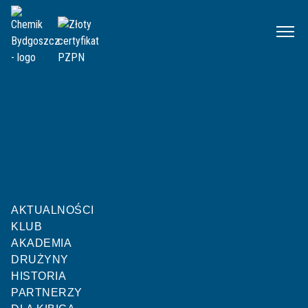
Chemik
Mecze
IV liga kujawsko-pomorska
Kolejka 18
|
12.03.2022 15:00
Notecianka Pakość
Chemik Bydgoszcz
AKTUALNOŚCI
Z
Z
Z
P
P
P
Z
P
Z
Z
KLUB
0
:
0
AKADEMIA
DRUŻYNY
HISTORIA
PARTNERZY
KONIEC MECZU