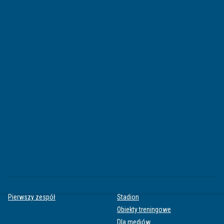
90'
Żółta kartka
Adam Kacprzak
AKTUALNOŚCI
KLUB
Akademia
O nas
Kobiety
Zarząd
Pierwszy zespół
Stadion
Obiekty treningowe
Dla mediów