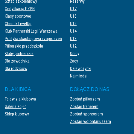
Sztab szkoleniowy
Rezerwy
Certyfikacja PZPN
U17
Klasy sportowe
U16
Chemik LevelUp
U15
Klub Partnerski Legii Warszawa
U14
Polityka skautingowa i zaproszeń
U13
Piłkarskie przedszkola
U12
Kluby partnerskie
Orlicy
Dla zawodnika
Żacy
Dla rodziców
Dziewczynki
Najmłodsi
DLA KIBICA
DOŁĄCZ DO NAS
Telewizja klubowa
Zostań piłkarzem
Galeria zdjęć
Zostań trenerem
Sklep klubowy
Zostań sponsorem
Zostań wolontariuszem