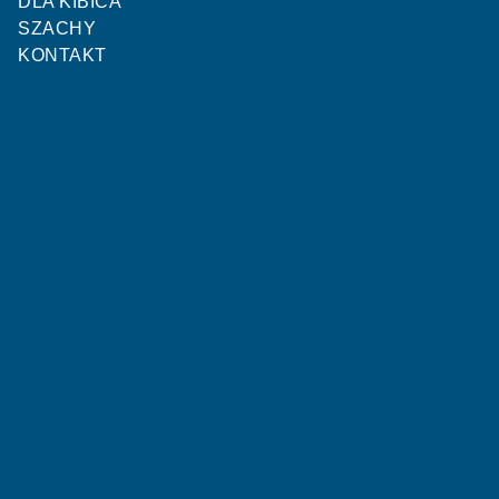
DLA KIBICA
SZACHY
KONTAKT
Pierwsza połowa
45'
Druga połowa
90'