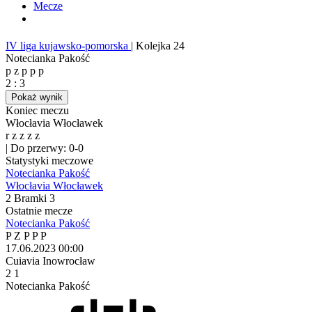
Mecze
IV liga kujawsko-pomorska
|
Kolejka 24
Notecianka Pakość
p
z
p
p
p
2
:
3
Pokaż wynik
Koniec meczu
Włocłavia Włocławek
r
z
z
z
z
|
Do przerwy: 0-0
Statystyki meczowe
Notecianka Pakość
Włocłavia Włocławek
2
Bramki
3
Ostatnie mecze
Notecianka Pakość
P
Z
P
P
P
17.06.2023
00:00
Cuiavia Inowrocław
2
1
Notecianka Pakość