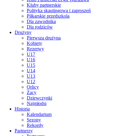
Kluby partnerskie
Polityka skautingowa i zaproszeń
Piłkarskie przedszkola
Dla zawodnika
Dla rodziców
Drużyny
Pierwsza drużyna
Kobiety
Rezerwy
U17
U16
U15
U14
U13
U12
Orlicy
Żacy
Dziewczynki
Najmłodsi
Historia
Kalendarium
Sezony
Rekordy
Partnerzy