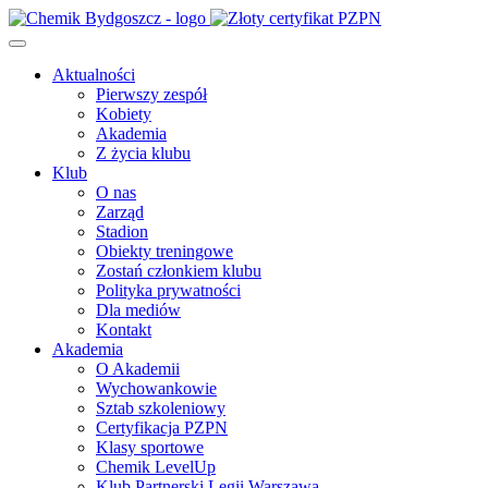
Aktualności
Pierwszy zespół
Kobiety
Akademia
Z życia klubu
Klub
O nas
Zarząd
Stadion
Obiekty treningowe
Zostań członkiem klubu
Polityka prywatności
Dla mediów
Kontakt
Akademia
O Akademii
Wychowankowie
Sztab szkoleniowy
Certyfikacja PZPN
Klasy sportowe
Chemik LevelUp
Klub Partnerski Legii Warszawa