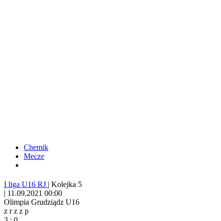
Chemik
Mecze
I liga U16 RJ
|
Kolejka 5
|
11.09.2021 00:00
Olimpia Grudziądz U16
z
r
z
z
p
3
:
0