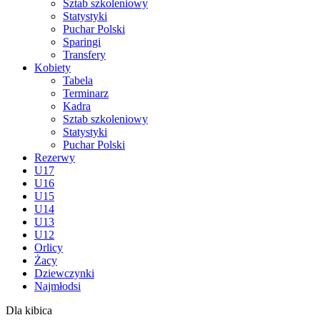
Sztab szkoleniowy
Statystyki
Puchar Polski
Sparingi
Transfery
Kobiety
Tabela
Terminarz
Kadra
Sztab szkoleniowy
Statystyki
Puchar Polski
Rezerwy
U17
U16
U15
U14
U13
U12
Orlicy
Żacy
Dziewczynki
Najmłodsi
Dla kibica