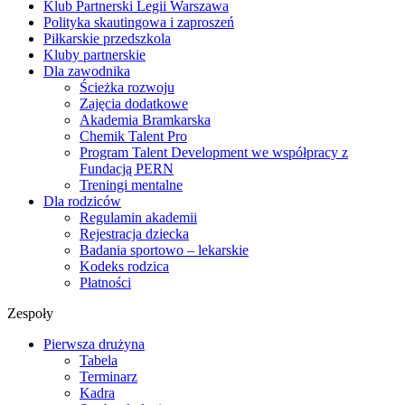
Klub Partnerski Legii Warszawa
Polityka skautingowa i zaproszeń
Piłkarskie przedszkola
Kluby partnerskie
Dla zawodnika
Ścieżka rozwoju
Zajęcia dodatkowe
Akademia Bramkarska
Chemik Talent Pro
Program Talent Development we współpracy z
Fundacją PERN
Treningi mentalne
Dla rodziców
Regulamin akademii
Rejestracja dziecka
Badania sportowo – lekarskie
Kodeks rodzica
Płatności
Zespoły
Pierwsza drużyna
Tabela
Terminarz
Kadra