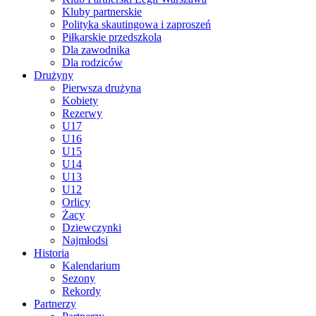
Kluby partnerskie
Polityka skautingowa i zaproszeń
Piłkarskie przedszkola
Dla zawodnika
Dla rodziców
Drużyny
Pierwsza drużyna
Kobiety
Rezerwy
U17
U16
U15
U14
U13
U12
Orlicy
Żacy
Dziewczynki
Najmłodsi
Historia
Kalendarium
Sezony
Rekordy
Partnerzy