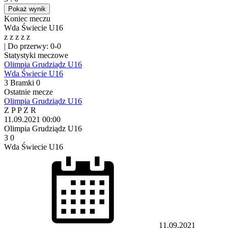
Pokaż wynik
Koniec meczu
Wda Świecie U16
z
z
z
z
z
|
Do przerwy: 0-0
Statystyki meczowe
Olimpia Grudziądz U16
Wda Świecie U16
3
Bramki
0
Ostatnie mecze
Olimpia Grudziądz U16
Z
P
P
Z
R
11.09.2021
00:00
Olimpia Grudziądz U16
3
0
Wda Świecie U16
11.09.2021