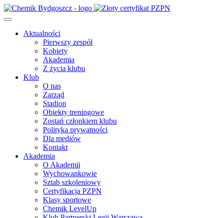
Aktualności
Pierwszy zespół
Kobiety
Akademia
Z życia klubu
Klub
O nas
Zarząd
Stadion
Obiekty treningowe
Zostań członkiem klubu
Polityka prywatności
Dla mediów
Kontakt
Akademia
O Akademii
Wychowankowie
Sztab szkoleniowy
Certyfikacja PZPN
Klasy sportowe
Chemik LevelUp
Klub Partnerski Legii Warszawa