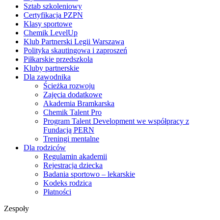
Sztab szkoleniowy
Certyfikacja PZPN
Klasy sportowe
Chemik LevelUp
Klub Partnerski Legii Warszawa
Polityka skautingowa i zaproszeń
Piłkarskie przedszkola
Kluby partnerskie
Dla zawodnika
Ścieżka rozwoju
Zajęcia dodatkowe
Akademia Bramkarska
Chemik Talent Pro
Program Talent Development we współpracy z
Fundacją PERN
Treningi mentalne
Dla rodziców
Regulamin akademii
Rejestracja dziecka
Badania sportowo – lekarskie
Kodeks rodzica
Płatności
Zespoły