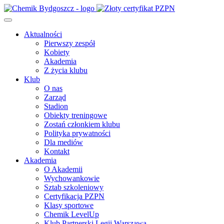
Aktualności
Pierwszy zespół
Kobiety
Akademia
Z życia klubu
Klub
O nas
Zarząd
Stadion
Obiekty treningowe
Zostań członkiem klubu
Polityka prywatności
Dla mediów
Kontakt
Akademia
O Akademii
Wychowankowie
Sztab szkoleniowy
Certyfikacja PZPN
Klasy sportowe
Chemik LevelUp
Klub Partnerski Legii Warszawa