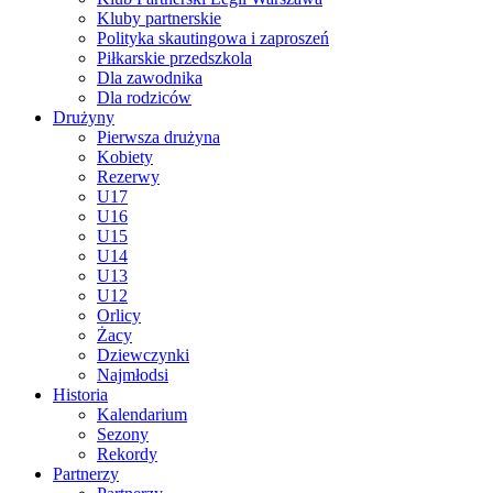
Kluby partnerskie
Polityka skautingowa i zaproszeń
Piłkarskie przedszkola
Dla zawodnika
Dla rodziców
Drużyny
Pierwsza drużyna
Kobiety
Rezerwy
U17
U16
U15
U14
U13
U12
Orlicy
Żacy
Dziewczynki
Najmłodsi
Historia
Kalendarium
Sezony
Rekordy
Partnerzy