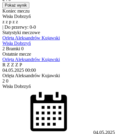
Pokaż wynik
Koniec meczu
Wisła Dobrzyń
z
z
p
z
z
|
Do przerwy: 0-0
Statystyki meczowe
Orlęta Aleksandrów Kujawski
Wisła Dobrzyń
2
Bramki
0
Ostatnie mecze
Orlęta Aleksandrów Kujawski
R
Z
Z
Z
P
04.05.2025
00:00
Orlęta Aleksandrów Kujawski
2
0
Wisła Dobrzyń
04.05.2025