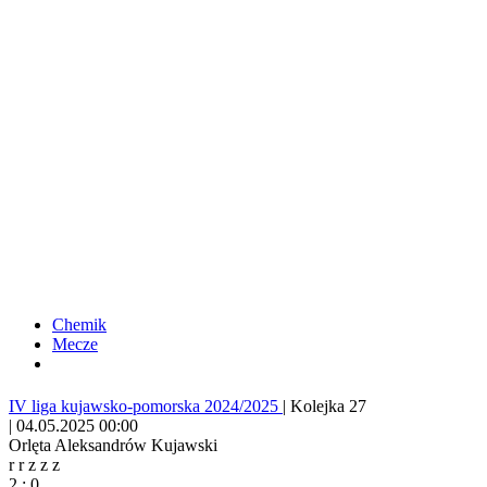
Chemik
Mecze
IV liga kujawsko-pomorska 2024/2025
|
Kolejka 27
|
04.05.2025 00:00
Orlęta Aleksandrów Kujawski
r
r
z
z
z
2
:
0