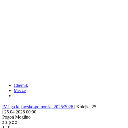
Chemik
Mecze
IV liga kujawsko-pomorska 2025/2026
|
Kolejka 25
|
25.04.2026 00:00
Pogoń Mogilno
z
z
p
z
z
1
:
0