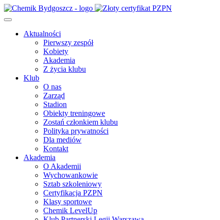
Aktualności
Pierwszy zespół
Kobiety
Akademia
Z życia klubu
Klub
O nas
Zarząd
Stadion
Obiekty treningowe
Zostań członkiem klubu
Polityka prywatności
Dla mediów
Kontakt
Akademia
O Akademii
Wychowankowie
Sztab szkoleniowy
Certyfikacja PZPN
Klasy sportowe
Chemik LevelUp
Klub Partnerski Legii Warszawa