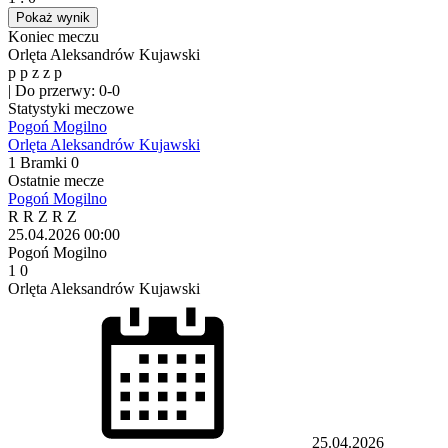
Pokaż wynik
Koniec meczu
Orlęta Aleksandrów Kujawski
p
p
z
z
p
|
Do przerwy: 0-0
Statystyki meczowe
Pogoń Mogilno
Orlęta Aleksandrów Kujawski
1
Bramki
0
Ostatnie mecze
Pogoń Mogilno
R
R
Z
R
Z
25.04.2026
00:00
Pogoń Mogilno
1
0
Orlęta Aleksandrów Kujawski
25.04.2026