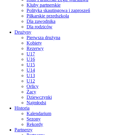
Kluby partnerskie
Polityka skautingowa i zaproszeń
Piłkarskie przedszkola
Dla zawodnika
Dla rodziców
Drużyny
Pierwsza drużyna
Kobiety
Rezerwy
U17
U16
U15
U14
U13
U12
Orlicy
Żacy
Dziewczynki
Najmłodsi
Historia
Kalendarium
Sezony
Rekordy
Partnerzy