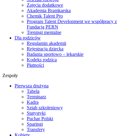
Zajęcia dodatkowe
Akademia Bramkarska
Chemik Talent Pro
Program Talent Development we współpracy z
Fundacją PERN
Treningi mentalne
Dla rodziców
Regulamin akademii
Rejestracja dziecka
Badania sportowo – lekarskie
Kodeks rodzica
Płatności
Zespoły
Pierwsza drużyna
Tabela
Terminarz
Kadra
Sztab szkoleniowy
Statystyki
Puchar Polski
Sparingi
Transfery
Kobiety