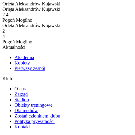
Orlęta Aleksandrów Kujawski
Orlęta Aleksandrów Kujawski
2
4
Pogoń Mogilno
Orlęta Aleksandrów Kujawski
2
4
Pogoń Mogilno
Aktualności
Akademia
Kobiety
Pierwszy zespół
Klub
O nas
Zarząd
Stadion
Obiekty treningowe
Dla mediów
Zostań członkiem klubu
Polityka prywatności
Kontakt