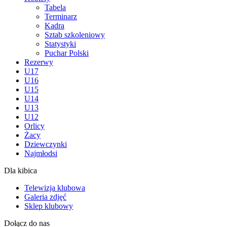
Tabela
Terminarz
Kadra
Sztab szkoleniowy
Statystyki
Puchar Polski
Rezerwy
U17
U16
U15
U14
U13
U12
Orlicy
Żacy
Dziewczynki
Najmłodsi
Dla kibica
Telewizja klubowa
Galeria zdjęć
Sklep klubowy
Dołącz do nas