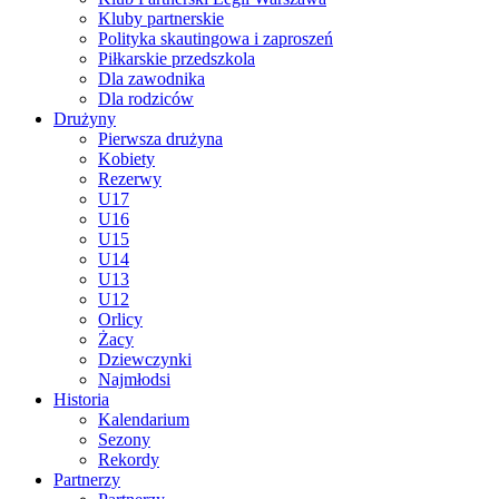
Kluby partnerskie
Polityka skautingowa i zaproszeń
Piłkarskie przedszkola
Dla zawodnika
Dla rodziców
Drużyny
Pierwsza drużyna
Kobiety
Rezerwy
U17
U16
U15
U14
U13
U12
Orlicy
Żacy
Dziewczynki
Najmłodsi
Historia
Kalendarium
Sezony
Rekordy
Partnerzy