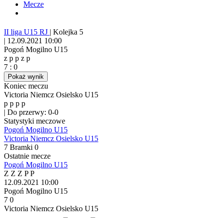
Mecze
II liga U15 RJ
|
Kolejka 5
|
12.09.2021 10:00
Pogoń Mogilno U15
z
p
p
z
p
7
:
0
Pokaż wynik
Koniec meczu
Victoria Niemcz Osielsko U15
p
p
p
p
|
Do przerwy: 0-0
Statystyki meczowe
Pogoń Mogilno U15
Victoria Niemcz Osielsko U15
7
Bramki
0
Ostatnie mecze
Pogoń Mogilno U15
Z
Z
Z
P
P
12.09.2021
10:00
Pogoń Mogilno U15
7
0
Victoria Niemcz Osielsko U15