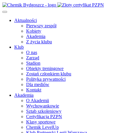
Aktualności
Pierwszy zespół
Kobiety
Akademia
Z życia klubu
Klub
O nas
Zarząd
Stadion
Obiekty treningowe
Zostań członkiem klubu
Polityka prywatności
Dla mediów
Kontakt
Akademia
O Akademii
Wychowankowie
Sztab szkoleniowy
Certyfikacja PZPN
Klasy sportowe
Chemik LevelUp
Klub Partnerski Legii Warszawa