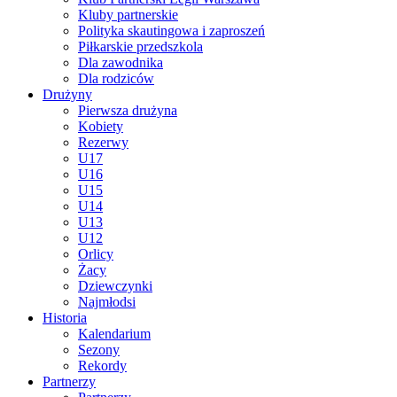
Kluby partnerskie
Polityka skautingowa i zaproszeń
Piłkarskie przedszkola
Dla zawodnika
Dla rodziców
Drużyny
Pierwsza drużyna
Kobiety
Rezerwy
U17
U16
U15
U14
U13
U12
Orlicy
Żacy
Dziewczynki
Najmłodsi
Historia
Kalendarium
Sezony
Rekordy
Partnerzy