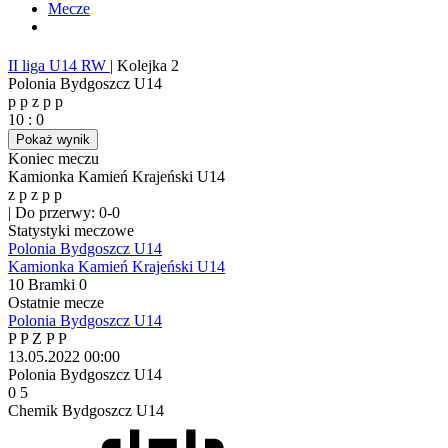
Mecze
II liga U14 RW
|
Kolejka 2
Polonia Bydgoszcz U14
p
p
z
p
p
10
:
0
Pokaż wynik
Koniec meczu
Kamionka Kamień Krajeński U14
z
p
z
p
p
|
Do przerwy: 0-0
Statystyki meczowe
Polonia Bydgoszcz U14
Kamionka Kamień Krajeński U14
10
Bramki
0
Ostatnie mecze
Polonia Bydgoszcz U14
P
P
Z
P
P
13.05.2022
00:00
Polonia Bydgoszcz U14
0
5
Chemik Bydgoszcz U14