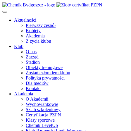
Aktualności
Pierwszy zespół
Kobiety
Akademia
Z życia klubu
Klub
O nas
Zarząd
Stadion
Obiekty treningowe
Zostań członkiem klubu
Polityka prywatności
Dla mediów
Kontakt
Akademia
O Akademii
Wychowankowie
Sztab szkoleniowy
Certyfikacja PZPN
Klasy sportowe
Chemik LevelUp
Klub Partnerski Legii Warszawa