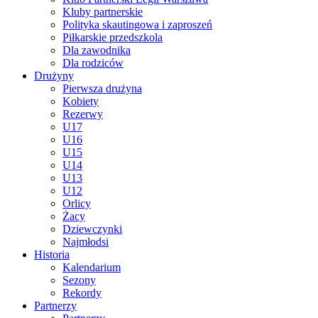
Kluby partnerskie
Polityka skautingowa i zaproszeń
Piłkarskie przedszkola
Dla zawodnika
Dla rodziców
Drużyny
Pierwsza drużyna
Kobiety
Rezerwy
U17
U16
U15
U14
U13
U12
Orlicy
Żacy
Dziewczynki
Najmłodsi
Historia
Kalendarium
Sezony
Rekordy
Partnerzy