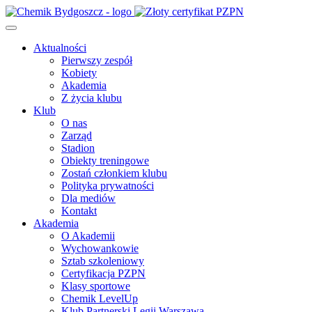
Aktualności
Pierwszy zespół
Kobiety
Akademia
Z życia klubu
Klub
O nas
Zarząd
Stadion
Obiekty treningowe
Zostań członkiem klubu
Polityka prywatności
Dla mediów
Kontakt
Akademia
O Akademii
Wychowankowie
Sztab szkoleniowy
Certyfikacja PZPN
Klasy sportowe
Chemik LevelUp
Klub Partnerski Legii Warszawa