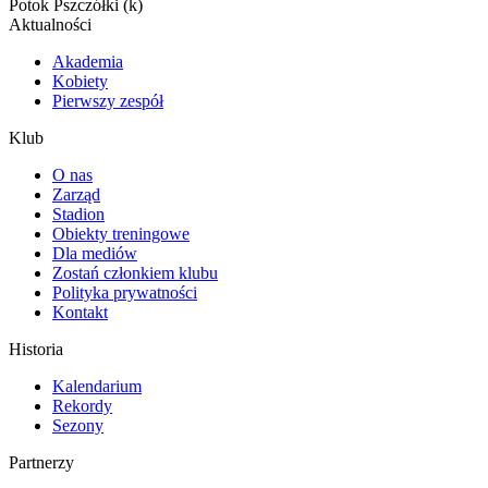
Potok Pszczółki (k)
Aktualności
Akademia
Kobiety
Pierwszy zespół
Klub
O nas
Zarząd
Stadion
Obiekty treningowe
Dla mediów
Zostań członkiem klubu
Polityka prywatności
Kontakt
Historia
Kalendarium
Rekordy
Sezony
Partnerzy