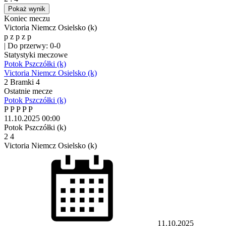
Pokaż wynik
Koniec meczu
Victoria Niemcz Osielsko (k)
p
z
p
z
p
|
Do przerwy: 0-0
Statystyki meczowe
Potok Pszczółki (k)
Victoria Niemcz Osielsko (k)
2
Bramki
4
Ostatnie mecze
Potok Pszczółki (k)
P
P
P
P
P
11.10.2025
00:00
Potok Pszczółki (k)
2
4
Victoria Niemcz Osielsko (k)
11.10.2025