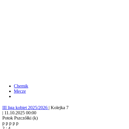
Chemik
Mecze
III liga kobiet 2025/2026
|
Kolejka 7
|
11.10.2025 00:00
Potok Pszczółki (k)
p
p
p
p
p
2
:
4