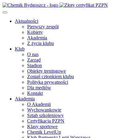
Aktualności
Pierwszy zespół
Kobiety
Akademia
Z życia klubu
Klub
O nas
Zarząd
Stadion
Obiekty treningowe
Zostań członkiem klubu
Polityka prywatności
Dla mediów
Kontakt
Akademia
O Akademii
Wychowankowie
Sztab szkoleniowy
Certyfikacja PZPN
Klasy sportowe
Chemik LevelUp
Klub Partnerski Legii Warszawa