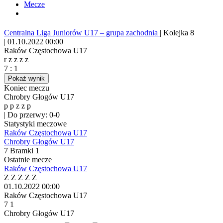
Mecze
Centralna Liga Juniorów U17 – grupa zachodnia
|
Kolejka 8
|
01.10.2022 00:00
Raków Częstochowa U17
r
z
z
z
z
7
:
1
Pokaż wynik
Koniec meczu
Chrobry Głogów U17
p
p
z
z
p
|
Do przerwy: 0-0
Statystyki meczowe
Raków Częstochowa U17
Chrobry Głogów U17
7
Bramki
1
Ostatnie mecze
Raków Częstochowa U17
Z
Z
Z
Z
Z
01.10.2022
00:00
Raków Częstochowa U17
7
1
Chrobry Głogów U17