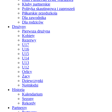
Kluby partnerskie
Polityka skautingowa i zaproszeń
Piłkarskie przedszkola
Dla zawodnika
Dla rodziców
Drużyny
Pierwsza drużyna
Kobiety
Rezerwy
U17
U16
U15
U14
U13
U12
Orlicy
Żacy
Dziewczynki
Najmłodsi
Historia
Kalendarium
Sezony
Rekordy
Partnerzy