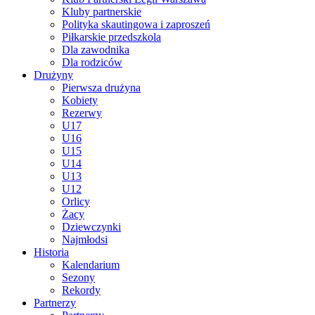
Kluby partnerskie
Polityka skautingowa i zaproszeń
Piłkarskie przedszkola
Dla zawodnika
Dla rodziców
Drużyny
Pierwsza drużyna
Kobiety
Rezerwy
U17
U16
U15
U14
U13
U12
Orlicy
Żacy
Dziewczynki
Najmłodsi
Historia
Kalendarium
Sezony
Rekordy
Partnerzy