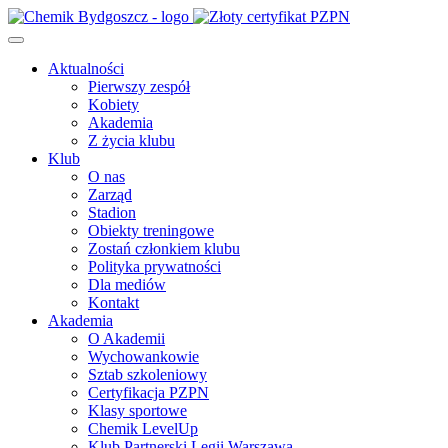
Aktualności
Pierwszy zespół
Kobiety
Akademia
Z życia klubu
Klub
O nas
Zarząd
Stadion
Obiekty treningowe
Zostań członkiem klubu
Polityka prywatności
Dla mediów
Kontakt
Akademia
O Akademii
Wychowankowie
Sztab szkoleniowy
Certyfikacja PZPN
Klasy sportowe
Chemik LevelUp
Klub Partnerski Legii Warszawa