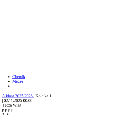
Chemik
Mecze
A klasa 2025/2026
|
Kolejka 11
|
02.11.2025 00:00
Tęcza Wiąg
p
p
p
p
p
2
:
6