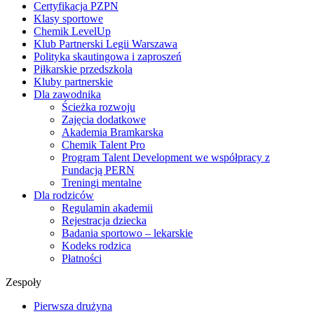
Certyfikacja PZPN
Klasy sportowe
Chemik LevelUp
Klub Partnerski Legii Warszawa
Polityka skautingowa i zaproszeń
Piłkarskie przedszkola
Kluby partnerskie
Dla zawodnika
Ścieżka rozwoju
Zajęcia dodatkowe
Akademia Bramkarska
Chemik Talent Pro
Program Talent Development we współpracy z
Fundacją PERN
Treningi mentalne
Dla rodziców
Regulamin akademii
Rejestracja dziecka
Badania sportowo – lekarskie
Kodeks rodzica
Płatności
Zespoły
Pierwsza drużyna