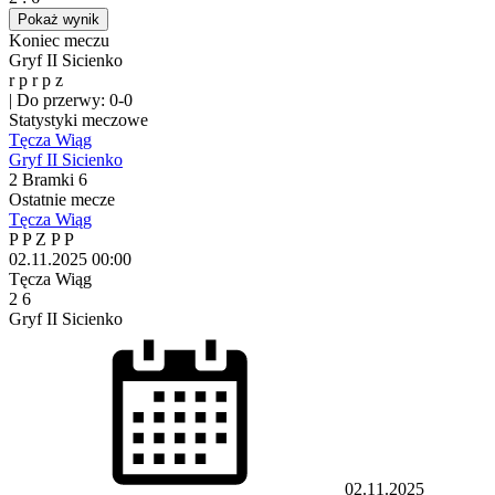
Pokaż wynik
Koniec meczu
Gryf II Sicienko
r
p
r
p
z
|
Do przerwy: 0-0
Statystyki meczowe
Tęcza Wiąg
Gryf II Sicienko
2
Bramki
6
Ostatnie mecze
Tęcza Wiąg
P
P
Z
P
P
02.11.2025
00:00
Tęcza Wiąg
2
6
Gryf II Sicienko
02.11.2025