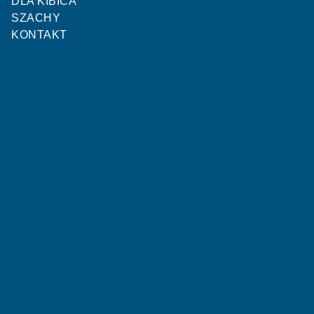
DLA KIBICA
SZACHY
KONTAKT
STATYSTYKI MECZOWE
Unia Gniewkowo
Chełminianka Chełmno
2
1
Bramki
OSTATNIE MECZE
P
P
P
P
P