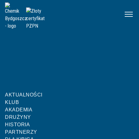
Chemik
Mecze
IV liga kujawsko-pomorska 2020/2021 – sezon zasadniczy
Kolejka 1
|
01.08.2020 14:00
Unia Gniewkowo
Chełminianka Chełmno
AKTUALNOŚCI
P
P
P
P
R
R
Z
P
Z
P
KLUB
2
:
1
AKADEMIA
DRUŻYNY
HISTORIA
PARTNERZY
KONIEC MECZU