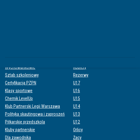
PARTNERZY
Partnerzy
Klub 100
Karta klubowa
AKADEMIA
ZESPOŁY
O Akademii
Pierwsza drużyna
Wychowankowie
Kobiety
Sztab szkoleniowy
Rezerwy
Certyfikacja PZPN
U17
Klasy sportowe
U16
Chemik LevelUp
U15
Klub Partnerski Legii Warszawa
U14
Polityka skautingowa i zaproszeń
U13
Piłkarskie przedszkola
U12
Kluby partnerskie
Orlicy
Dla zawodnika
Żacy