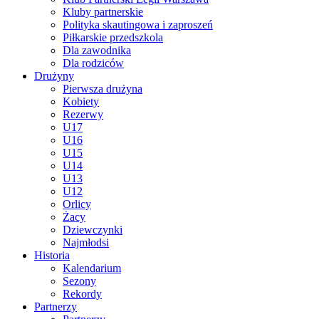
Kluby partnerskie
Polityka skautingowa i zaproszeń
Piłkarskie przedszkola
Dla zawodnika
Dla rodziców
Drużyny
Pierwsza drużyna
Kobiety
Rezerwy
U17
U16
U15
U14
U13
U12
Orlicy
Żacy
Dziewczynki
Najmłodsi
Historia
Kalendarium
Sezony
Rekordy
Partnerzy