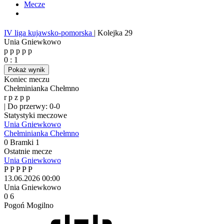
Mecze
IV liga kujawsko-pomorska
|
Kolejka 29
Unia Gniewkowo
p
p
p
p
p
0
:
1
Pokaż wynik
Koniec meczu
Chełminianka Chełmno
r
p
z
p
p
|
Do przerwy: 0-0
Statystyki meczowe
Unia Gniewkowo
Chełminianka Chełmno
0
Bramki
1
Ostatnie mecze
Unia Gniewkowo
P
P
P
P
P
13.06.2026
00:00
Unia Gniewkowo
0
6
Pogoń Mogilno