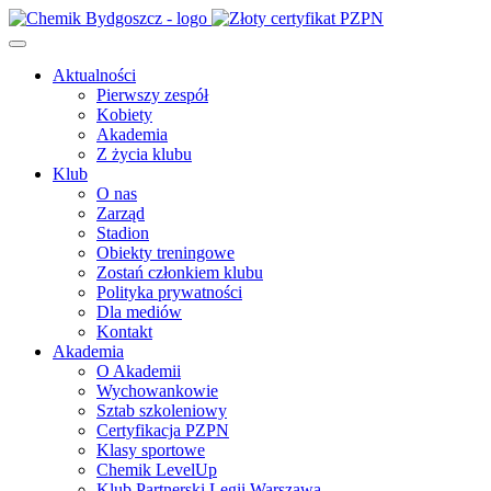
Aktualności
Pierwszy zespół
Kobiety
Akademia
Z życia klubu
Klub
O nas
Zarząd
Stadion
Obiekty treningowe
Zostań członkiem klubu
Polityka prywatności
Dla mediów
Kontakt
Akademia
O Akademii
Wychowankowie
Sztab szkoleniowy
Certyfikacja PZPN
Klasy sportowe
Chemik LevelUp
Klub Partnerski Legii Warszawa