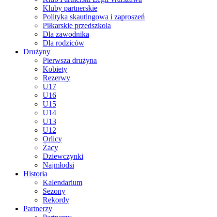
Kluby partnerskie
Polityka skautingowa i zaproszeń
Piłkarskie przedszkola
Dla zawodnika
Dla rodziców
Drużyny
Pierwsza drużyna
Kobiety
Rezerwy
U17
U16
U15
U14
U13
U12
Orlicy
Żacy
Dziewczynki
Najmłodsi
Historia
Kalendarium
Sezony
Rekordy
Partnerzy