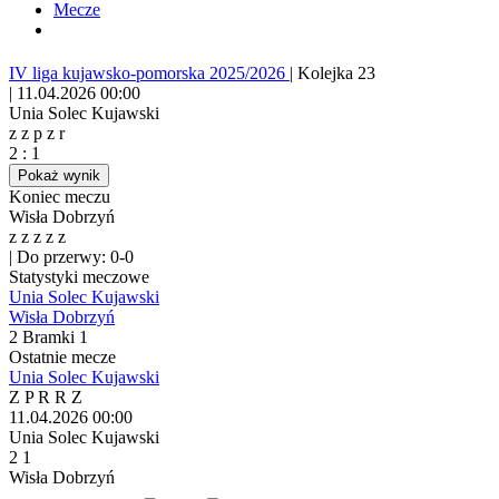
Mecze
IV liga kujawsko-pomorska 2025/2026
|
Kolejka 23
|
11.04.2026 00:00
Unia Solec Kujawski
z
z
p
z
r
2
:
1
Pokaż wynik
Koniec meczu
Wisła Dobrzyń
z
z
z
z
z
|
Do przerwy: 0-0
Statystyki meczowe
Unia Solec Kujawski
Wisła Dobrzyń
2
Bramki
1
Ostatnie mecze
Unia Solec Kujawski
Z
P
R
R
Z
11.04.2026
00:00
Unia Solec Kujawski
2
1
Wisła Dobrzyń