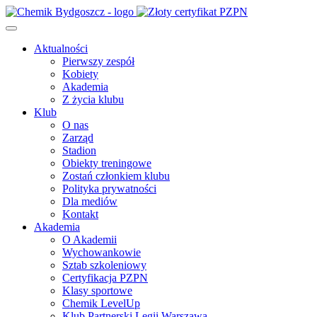
Aktualności
Pierwszy zespół
Kobiety
Akademia
Z życia klubu
Klub
O nas
Zarząd
Stadion
Obiekty treningowe
Zostań członkiem klubu
Polityka prywatności
Dla mediów
Kontakt
Akademia
O Akademii
Wychowankowie
Sztab szkoleniowy
Certyfikacja PZPN
Klasy sportowe
Chemik LevelUp
Klub Partnerski Legii Warszawa