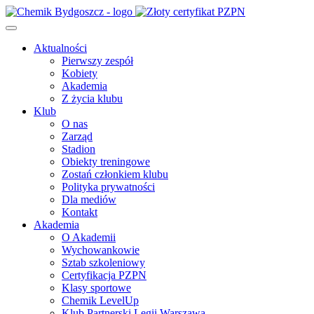
Aktualności
Pierwszy zespół
Kobiety
Akademia
Z życia klubu
Klub
O nas
Zarząd
Stadion
Obiekty treningowe
Zostań członkiem klubu
Polityka prywatności
Dla mediów
Kontakt
Akademia
O Akademii
Wychowankowie
Sztab szkoleniowy
Certyfikacja PZPN
Klasy sportowe
Chemik LevelUp
Klub Partnerski Legii Warszawa