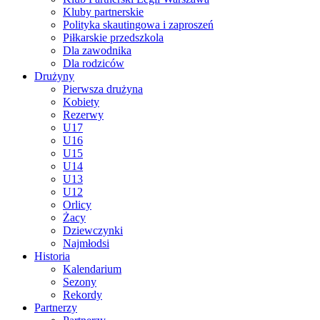
Kluby partnerskie
Polityka skautingowa i zaproszeń
Piłkarskie przedszkola
Dla zawodnika
Dla rodziców
Drużyny
Pierwsza drużyna
Kobiety
Rezerwy
U17
U16
U15
U14
U13
U12
Orlicy
Żacy
Dziewczynki
Najmłodsi
Historia
Kalendarium
Sezony
Rekordy
Partnerzy