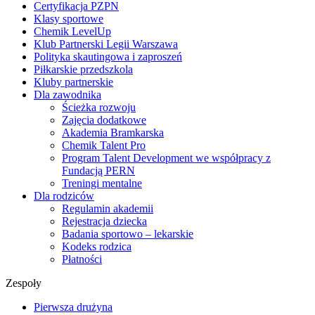
Certyfikacja PZPN
Klasy sportowe
Chemik LevelUp
Klub Partnerski Legii Warszawa
Polityka skautingowa i zaproszeń
Piłkarskie przedszkola
Kluby partnerskie
Dla zawodnika
Ścieżka rozwoju
Zajęcia dodatkowe
Akademia Bramkarska
Chemik Talent Pro
Program Talent Development we współpracy z
Fundacją PERN
Treningi mentalne
Dla rodziców
Regulamin akademii
Rejestracja dziecka
Badania sportowo – lekarskie
Kodeks rodzica
Płatności
Zespoły
Pierwsza drużyna