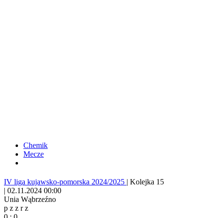
Chemik
Mecze
IV liga kujawsko-pomorska 2024/2025
|
Kolejka 15
|
02.11.2024 00:00
Unia Wąbrzeźno
p
z
z
r
z
0
:
0