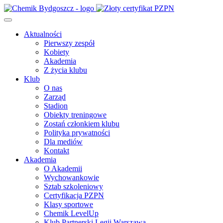
Aktualności
Pierwszy zespół
Kobiety
Akademia
Z życia klubu
Klub
O nas
Zarząd
Stadion
Obiekty treningowe
Zostań członkiem klubu
Polityka prywatności
Dla mediów
Kontakt
Akademia
O Akademii
Wychowankowie
Sztab szkoleniowy
Certyfikacja PZPN
Klasy sportowe
Chemik LevelUp
Klub Partnerski Legii Warszawa