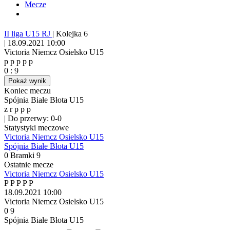
Mecze
II liga U15 RJ
|
Kolejka 6
|
18.09.2021 10:00
Victoria Niemcz Osielsko U15
p
p
p
p
p
0
:
9
Pokaż wynik
Koniec meczu
Spójnia Białe Błota U15
z
r
p
p
p
|
Do przerwy: 0-0
Statystyki meczowe
Victoria Niemcz Osielsko U15
Spójnia Białe Błota U15
0
Bramki
9
Ostatnie mecze
Victoria Niemcz Osielsko U15
P
P
P
P
P
18.09.2021
10:00
Victoria Niemcz Osielsko U15
0
9
Spójnia Białe Błota U15