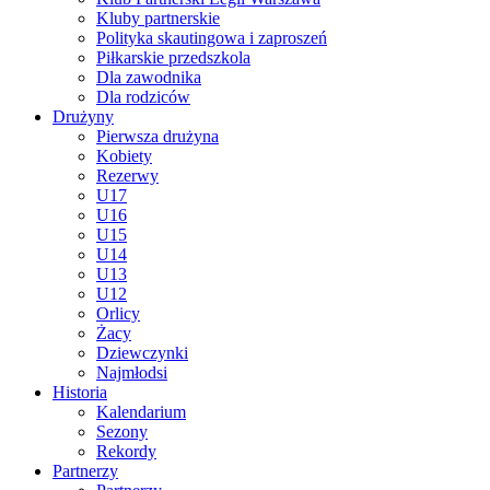
Kluby partnerskie
Polityka skautingowa i zaproszeń
Piłkarskie przedszkola
Dla zawodnika
Dla rodziców
Drużyny
Pierwsza drużyna
Kobiety
Rezerwy
U17
U16
U15
U14
U13
U12
Orlicy
Żacy
Dziewczynki
Najmłodsi
Historia
Kalendarium
Sezony
Rekordy
Partnerzy