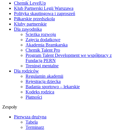
Chemik LevelUp
Klub Partnerski Legii Warszawa
Polityka skautingowa i zaproszeń
Piłkarskie przedszkola
Kluby partnerskie
Dla zawodnika
Ścieżka rozwoju
Zajęcia dodatkowe
Akademia Bramkarska
Chemik Talent Pro
Program Talent Development we współpracy z
Fundacją PERN
Treningi mentalne
Dla rodziców
Regulamin akademii
Rejestracja dziecka
Badania sportowo – lekarskie
Kodeks rodzica
Płatności
Zespoły
Pierwsza drużyna
Tabela
Terminarz