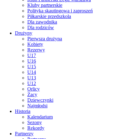
Kluby partnerskie
Polityka skautingowa i zaproszeń
Piłkarskie przedszkola
Dla zawodnika
Dla rodziców
Drużyny
Pierwsza drużyna
Kobiety
Rezerwy
U17
U16
U15
U14
U13
U12
Orlicy
Żacy
Dziewczynki
Najmłodsi
Historia
Kalendarium
Sezony
Rekordy
Partnerzy