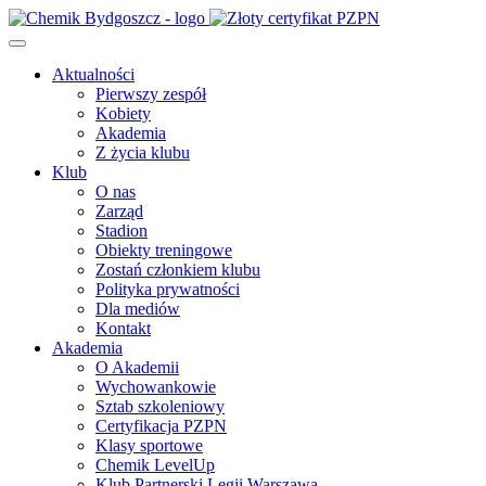
Aktualności
Pierwszy zespół
Kobiety
Akademia
Z życia klubu
Klub
O nas
Zarząd
Stadion
Obiekty treningowe
Zostań członkiem klubu
Polityka prywatności
Dla mediów
Kontakt
Akademia
O Akademii
Wychowankowie
Sztab szkoleniowy
Certyfikacja PZPN
Klasy sportowe
Chemik LevelUp
Klub Partnerski Legii Warszawa