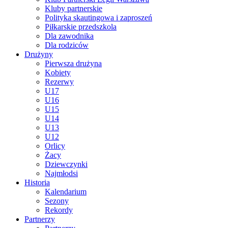
Kluby partnerskie
Polityka skautingowa i zaproszeń
Piłkarskie przedszkola
Dla zawodnika
Dla rodziców
Drużyny
Pierwsza drużyna
Kobiety
Rezerwy
U17
U16
U15
U14
U13
U12
Orlicy
Żacy
Dziewczynki
Najmłodsi
Historia
Kalendarium
Sezony
Rekordy
Partnerzy