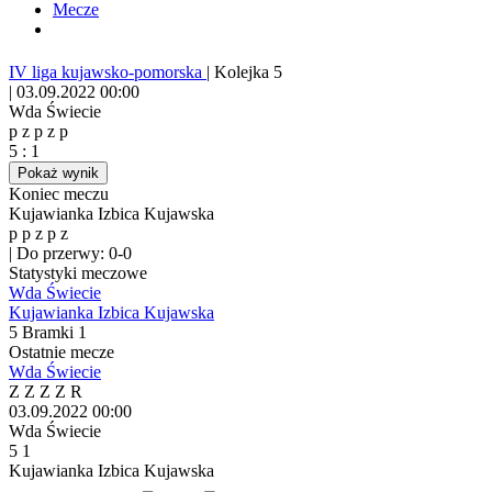
Mecze
IV liga kujawsko-pomorska
|
Kolejka 5
|
03.09.2022 00:00
Wda Świecie
p
z
p
z
p
5
:
1
Pokaż wynik
Koniec meczu
Kujawianka Izbica Kujawska
p
p
z
p
z
|
Do przerwy: 0-0
Statystyki meczowe
Wda Świecie
Kujawianka Izbica Kujawska
5
Bramki
1
Ostatnie mecze
Wda Świecie
Z
Z
Z
Z
R
03.09.2022
00:00
Wda Świecie
5
1
Kujawianka Izbica Kujawska