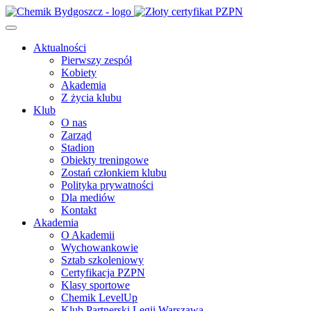
Aktualności
Pierwszy zespół
Kobiety
Akademia
Z życia klubu
Klub
O nas
Zarząd
Stadion
Obiekty treningowe
Zostań członkiem klubu
Polityka prywatności
Dla mediów
Kontakt
Akademia
O Akademii
Wychowankowie
Sztab szkoleniowy
Certyfikacja PZPN
Klasy sportowe
Chemik LevelUp
Klub Partnerski Legii Warszawa