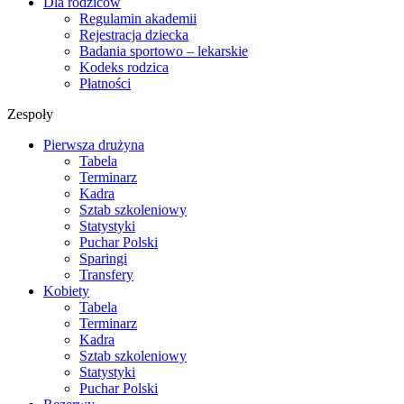
Dla rodziców
Regulamin akademii
Rejestracja dziecka
Badania sportowo – lekarskie
Kodeks rodzica
Płatności
Zespoły
Pierwsza drużyna
Tabela
Terminarz
Kadra
Sztab szkoleniowy
Statystyki
Puchar Polski
Sparingi
Transfery
Kobiety
Tabela
Terminarz
Kadra
Sztab szkoleniowy
Statystyki
Puchar Polski