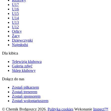
Rezerwy
U17
U16
U15
U14
U13
U12
Orlicy
Żacy
Dziewczynki
Najmłodsi
Dla kibica
Telewizja klubowa
Galeria zdjęć
Sklep klubowy
Dołącz do nas
Zostań piłkarzem
Zostań trenerem
Zostań sponsorem
Zostań wolontariuszem
© Chemik Bydgoszcz 2026.
Polityka cookies
Wykonanie
Inspect™