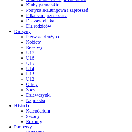
Kluby partnerskie
Polityka skautingowa i zaproszeń
Piłkarskie przedszkola
Dla zawodnika
Dla rodziców
Drużyny
Pierwsza drużyna
Kobiety
Rezerwy
U17
U16
U15
U14
U13
U12
Orlicy
Żacy
Dziewczynki
Najmłodsi
Historia
Kalendarium
Sezony
Rekordy
Partnerzy