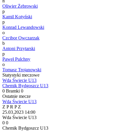
n
Oliwier Żebrowski
p
Kamil Kotyński
p
Konrad Lewandowski
o
Czcibor Owczarzak
b
Antoni Przytarski
p
Paweł Pulchny
o
Tomasz Trojanowski
Statystyki meczowe
Wda Świecie U13
Chemik Bydgoszcz U13
0
Bramki
0
Ostatnie mecze
Wda Świecie U13
Z
P
R
P
Z
25.03.2023
14:00
Wda Świecie U13
0
0
Chemik Bydgoszcz U13