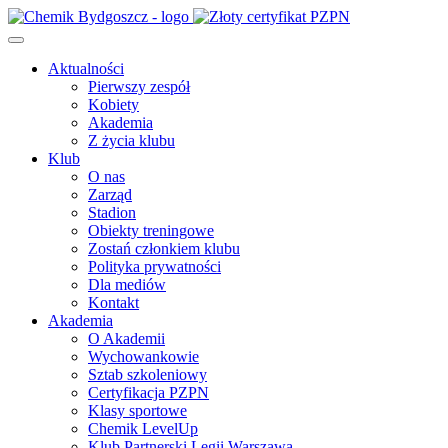
Aktualności
Pierwszy zespół
Kobiety
Akademia
Z życia klubu
Klub
O nas
Zarząd
Stadion
Obiekty treningowe
Zostań członkiem klubu
Polityka prywatności
Dla mediów
Kontakt
Akademia
O Akademii
Wychowankowie
Sztab szkoleniowy
Certyfikacja PZPN
Klasy sportowe
Chemik LevelUp
Klub Partnerski Legii Warszawa