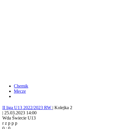
Chemik
Mecze
II liga U13 2022/2023 RW
|
Kolejka 2
|
25.03.2023 14:00
Wda Świecie U13
r
z
p
p
p
0
:
0