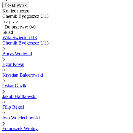
Pokaż wynik
Koniec meczu
Chemik Bydgoszcz U13
p
z
p
z
z
|
Do przerwy: 0-0
Skład
Wda Świecie U13
Chemik Bydgoszcz U13
p
Borys Wodwud
b
Egor Koval
o
Krystian Balcerowski
p
Oskar Guzik
p
Jakub Haftkowski
o
Filip Rękoś
o
Iwo Wojciechowski
p
Franciszek Wrótny