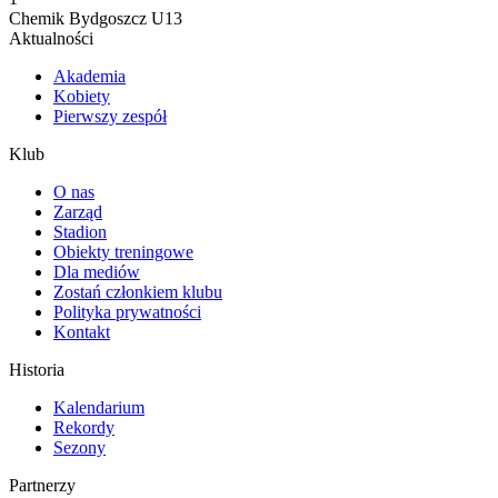
Chemik Bydgoszcz U13
Aktualności
Akademia
Kobiety
Pierwszy zespół
Klub
O nas
Zarząd
Stadion
Obiekty treningowe
Dla mediów
Zostań członkiem klubu
Polityka prywatności
Kontakt
Historia
Kalendarium
Rekordy
Sezony
Partnerzy