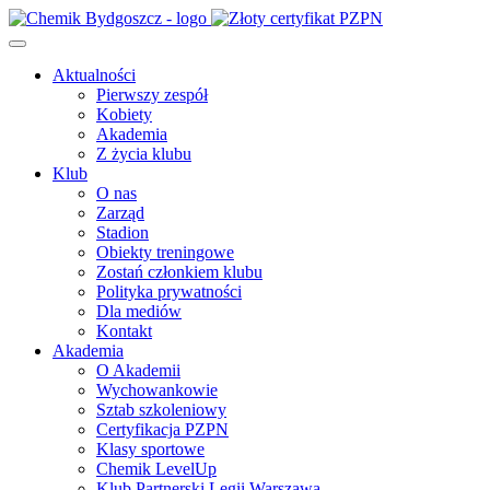
Aktualności
Pierwszy zespół
Kobiety
Akademia
Z życia klubu
Klub
O nas
Zarząd
Stadion
Obiekty treningowe
Zostań członkiem klubu
Polityka prywatności
Dla mediów
Kontakt
Akademia
O Akademii
Wychowankowie
Sztab szkoleniowy
Certyfikacja PZPN
Klasy sportowe
Chemik LevelUp
Klub Partnerski Legii Warszawa