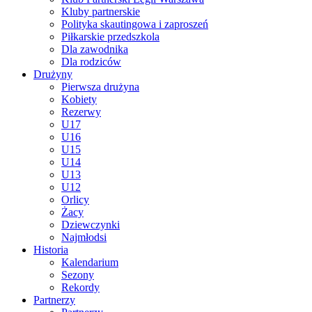
Kluby partnerskie
Polityka skautingowa i zaproszeń
Piłkarskie przedszkola
Dla zawodnika
Dla rodziców
Drużyny
Pierwsza drużyna
Kobiety
Rezerwy
U17
U16
U15
U14
U13
U12
Orlicy
Żacy
Dziewczynki
Najmłodsi
Historia
Kalendarium
Sezony
Rekordy
Partnerzy