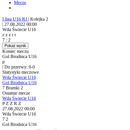
Mecze
I liga U16 RJ
|
Kolejka 2
|
27.08.2022 00:00
Wda Świecie U16
z
z
z
r
r
7
:
2
Pokaż wynik
Koniec meczu
Gol Brodnica U16
p
|
Do przerwy: 0-0
Statystyki meczowe
Wda Świecie U16
Gol Brodnica U16
7
Bramki
2
Ostatnie mecze
Wda Świecie U16
P
Z
Z
R
Z
27.08.2022
00:00
Wda Świecie U16
7
2
Gol Brodnica U16