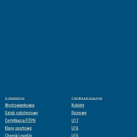
HISTORIA
Kalendarium
Rekordy
Sezony
PARTNERZY
Partnerzy
Klub 100
Karta klubowa
AKADEMIA
ZESPOŁY
O Akademii
Pierwsza drużyna
Wychowankowie
Kobiety
Sztab szkoleniowy
Rezerwy
Certyfikacja PZPN
U17
Klasy sportowe
U16
Chemik LevelUp
U15