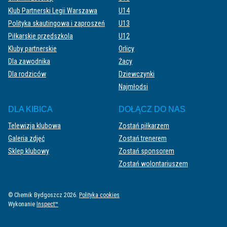
Klub Partnerski Legii Warszawa
U14
Polityka skautingowa i zaproszeń
U13
Piłkarskie przedszkola
U12
Kluby partnerskie
Orlicy
Dla zawodnika
Żacy
Dla rodziców
Dziewczynki
Najmłodsi
DLA KIBICA
DOŁĄCZ DO NAS
Telewizja klubowa
Zostań piłkarzem
Galeria zdjęć
Zostań trenerem
Sklep klubowy
Zostań sponsorem
Zostań wolontariuszem
© Chemik Bydgoszcz 2026.
Polityka cookies
Wykonanie
Inspect™