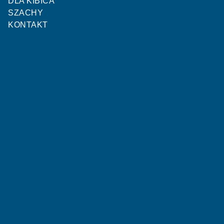
DLA KIBICA
SZACHY
KONTAKT
STATYSTYKI MECZOWE
Wisła Fordon U13
Olimpia Janowiec Wielkopolski
U13
7
1
Bramki
OSTATNIE MECZE