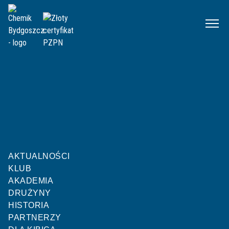
Chemik
Mecze
II liga U13 RJ
Kolejka 8
|
01.10.2022 00:00
Wisła Fordon U13
Olimpia Janowiec Wielkopolski U13
AKTUALNOŚCI
Z
Z
Z
P
R
P
P
P
P
P
KLUB
7
:
1
AKADEMIA
DRUŻYNY
HISTORIA
PARTNERZY
KONIEC MECZU