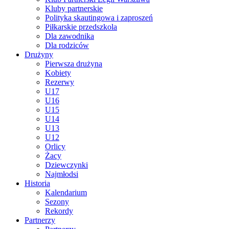
Kluby partnerskie
Polityka skautingowa i zaproszeń
Piłkarskie przedszkola
Dla zawodnika
Dla rodziców
Drużyny
Pierwsza drużyna
Kobiety
Rezerwy
U17
U16
U15
U14
U13
U12
Orlicy
Żacy
Dziewczynki
Najmłodsi
Historia
Kalendarium
Sezony
Rekordy
Partnerzy