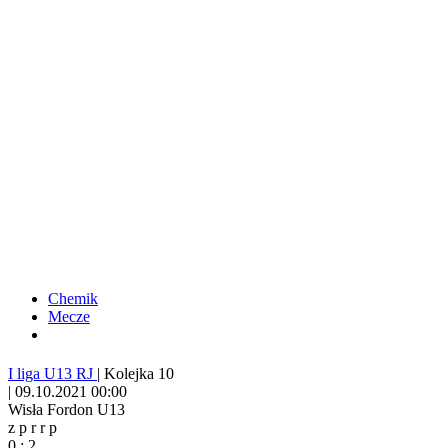
Chemik
Mecze
I liga U13 RJ
|
Kolejka 10
|
09.10.2021 00:00
Wisła Fordon U13
z
p
r
r
p
0
:
2