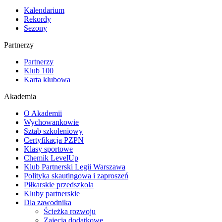
Kalendarium
Rekordy
Sezony
Partnerzy
Partnerzy
Klub 100
Karta klubowa
Akademia
O Akademii
Wychowankowie
Sztab szkoleniowy
Certyfikacja PZPN
Klasy sportowe
Chemik LevelUp
Klub Partnerski Legii Warszawa
Polityka skautingowa i zaproszeń
Piłkarskie przedszkola
Kluby partnerskie
Dla zawodnika
Ścieżka rozwoju
Zajęcia dodatkowe