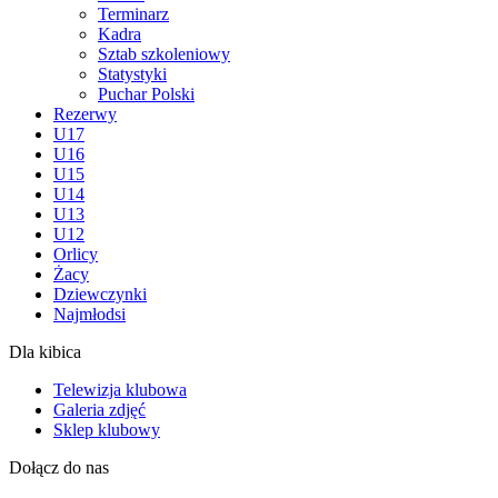
Terminarz
Kadra
Sztab szkoleniowy
Statystyki
Puchar Polski
Rezerwy
U17
U16
U15
U14
U13
U12
Orlicy
Żacy
Dziewczynki
Najmłodsi
Dla kibica
Telewizja klubowa
Galeria zdjęć
Sklep klubowy
Dołącz do nas