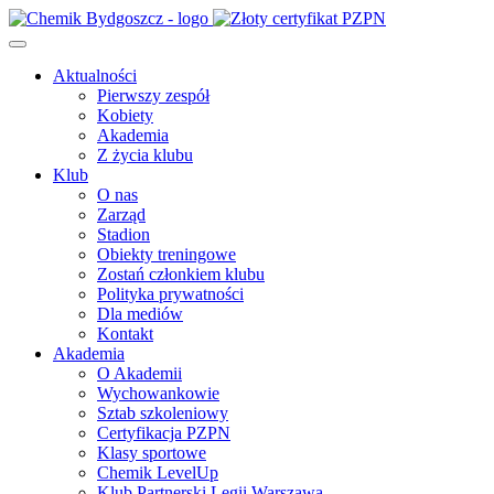
Aktualności
Pierwszy zespół
Kobiety
Akademia
Z życia klubu
Klub
O nas
Zarząd
Stadion
Obiekty treningowe
Zostań członkiem klubu
Polityka prywatności
Dla mediów
Kontakt
Akademia
O Akademii
Wychowankowie
Sztab szkoleniowy
Certyfikacja PZPN
Klasy sportowe
Chemik LevelUp
Klub Partnerski Legii Warszawa