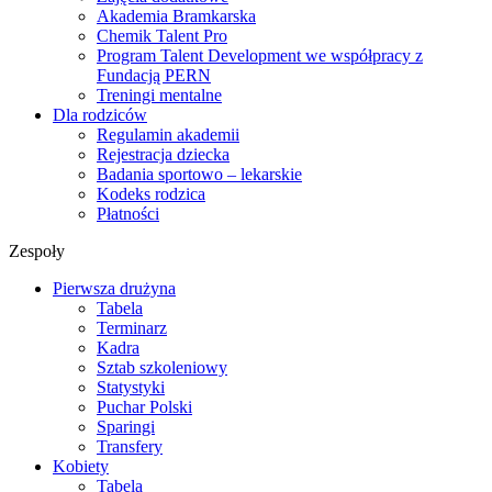
Akademia Bramkarska
Chemik Talent Pro
Program Talent Development we współpracy z
Fundacją PERN
Treningi mentalne
Dla rodziców
Regulamin akademii
Rejestracja dziecka
Badania sportowo – lekarskie
Kodeks rodzica
Płatności
Zespoły
Pierwsza drużyna
Tabela
Terminarz
Kadra
Sztab szkoleniowy
Statystyki
Puchar Polski
Sparingi
Transfery
Kobiety
Tabela