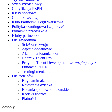
Sztab szkoleniowy
Certyfikacja PZPN
Klasy sportowe
Chemik LevelUp
Klub Partnerski Legii Warszawa
Polityka skautingowa i zaproszeń
Piłkarskie przedszkola
Kluby partnerskie
Dla zawodnika
Ścieżka rozwoju
Zajęcia dodatkowe
Akademia Bramkarska
Chemik Talent Pro
Program Talent Development we współpracy z
Fundacją PERN
Treningi mentalne
Dla rodziców
Regulamin akademii
Rejestracja dziecka
Badania sportowo – lekarskie
Kodeks rodzica
Płatności
Zespoły