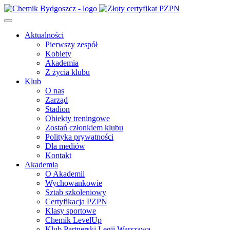
Aktualności
Pierwszy zespół
Kobiety
Akademia
Z życia klubu
Klub
O nas
Zarząd
Stadion
Obiekty treningowe
Zostań członkiem klubu
Polityka prywatności
Dla mediów
Kontakt
Akademia
O Akademii
Wychowankowie
Sztab szkoleniowy
Certyfikacja PZPN
Klasy sportowe
Chemik LevelUp
Klub Partnerski Legii Warszawa