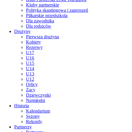
Kluby partnerskie
Polityka skautingowa i zaproszeń
Piłkarskie przedszkola
Dla zawodnika
Dla rodziców
Drużyny
Pierwsza drużyna
Kobiety
Rezerwy
U17
U16
U15
U14
U13
U12
Orlicy
Żacy
Dziewczynki
Najmłodsi
Historia
Kalendarium
Sezony
Rekordy
Partnerzy