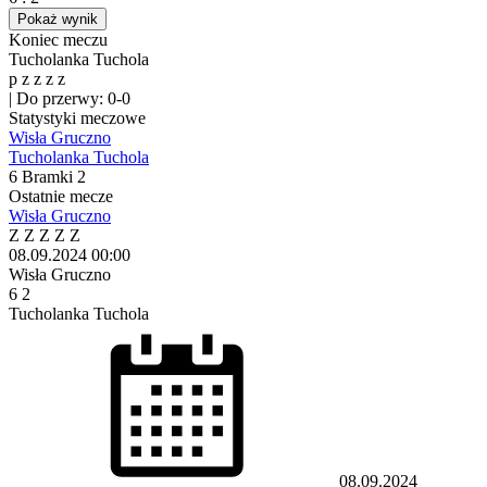
Pokaż wynik
Koniec meczu
Tucholanka Tuchola
p
z
z
z
z
|
Do przerwy: 0-0
Statystyki meczowe
Wisła Gruczno
Tucholanka Tuchola
6
Bramki
2
Ostatnie mecze
Wisła Gruczno
Z
Z
Z
Z
Z
08.09.2024
00:00
Wisła Gruczno
6
2
Tucholanka Tuchola
08.09.2024