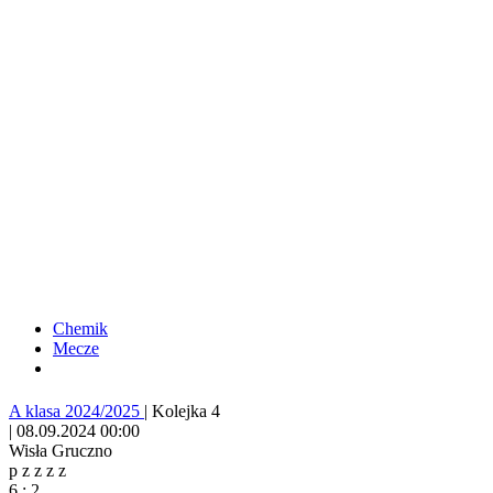
Chemik
Mecze
A klasa 2024/2025
|
Kolejka 4
|
08.09.2024 00:00
Wisła Gruczno
p
z
z
z
z
6
:
2