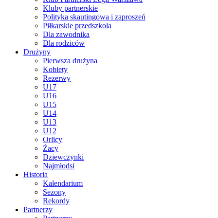
Kluby partnerskie
Polityka skautingowa i zaproszeń
Piłkarskie przedszkola
Dla zawodnika
Dla rodziców
Drużyny
Pierwsza drużyna
Kobiety
Rezerwy
U17
U16
U15
U14
U13
U12
Orlicy
Żacy
Dziewczynki
Najmłodsi
Historia
Kalendarium
Sezony
Rekordy
Partnerzy