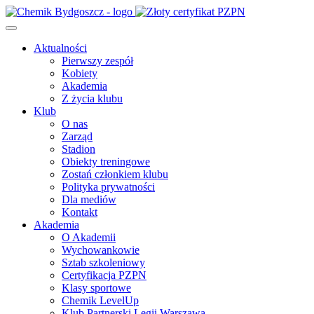
Aktualności
Pierwszy zespół
Kobiety
Akademia
Z życia klubu
Klub
O nas
Zarząd
Stadion
Obiekty treningowe
Zostań członkiem klubu
Polityka prywatności
Dla mediów
Kontakt
Akademia
O Akademii
Wychowankowie
Sztab szkoleniowy
Certyfikacja PZPN
Klasy sportowe
Chemik LevelUp
Klub Partnerski Legii Warszawa