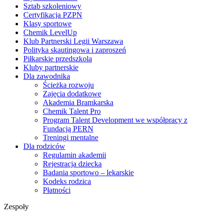
Sztab szkoleniowy
Certyfikacja PZPN
Klasy sportowe
Chemik LevelUp
Klub Partnerski Legii Warszawa
Polityka skautingowa i zaproszeń
Piłkarskie przedszkola
Kluby partnerskie
Dla zawodnika
Ścieżka rozwoju
Zajęcia dodatkowe
Akademia Bramkarska
Chemik Talent Pro
Program Talent Development we współpracy z
Fundacją PERN
Treningi mentalne
Dla rodziców
Regulamin akademii
Rejestracja dziecka
Badania sportowo – lekarskie
Kodeks rodzica
Płatności
Zespoły