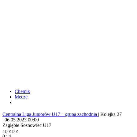
Chemik
Mecze
Centralna Liga Juniorów U17 – grupa zachodnia
|
Kolejka 27
|
06.05.2023 00:00
Zagłębie Sosnowiec U17
r
p
z
p
z
0
:
4