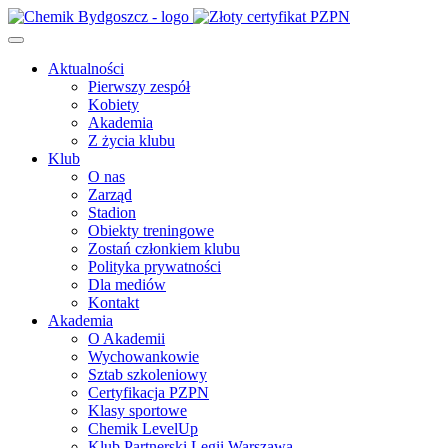
Aktualności
Pierwszy zespół
Kobiety
Akademia
Z życia klubu
Klub
O nas
Zarząd
Stadion
Obiekty treningowe
Zostań członkiem klubu
Polityka prywatności
Dla mediów
Kontakt
Akademia
O Akademii
Wychowankowie
Sztab szkoleniowy
Certyfikacja PZPN
Klasy sportowe
Chemik LevelUp
Klub Partnerski Legii Warszawa