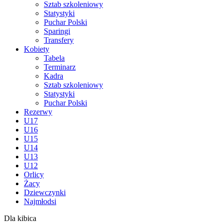
Sztab szkoleniowy
Statystyki
Puchar Polski
Sparingi
Transfery
Kobiety
Tabela
Terminarz
Kadra
Sztab szkoleniowy
Statystyki
Puchar Polski
Rezerwy
U17
U16
U15
U14
U13
U12
Orlicy
Żacy
Dziewczynki
Najmłodsi
Dla kibica