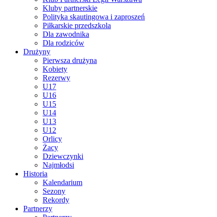
Kluby partnerskie
Polityka skautingowa i zaproszeń
Piłkarskie przedszkola
Dla zawodnika
Dla rodziców
Drużyny
Pierwsza drużyna
Kobiety
Rezerwy
U17
U16
U15
U14
U13
U12
Orlicy
Żacy
Dziewczynki
Najmłodsi
Historia
Kalendarium
Sezony
Rekordy
Partnerzy