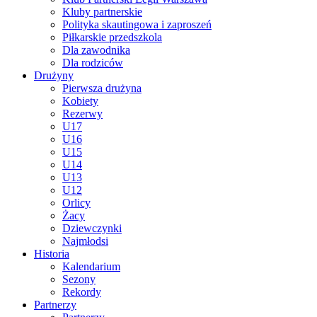
Kluby partnerskie
Polityka skautingowa i zaproszeń
Piłkarskie przedszkola
Dla zawodnika
Dla rodziców
Drużyny
Pierwsza drużyna
Kobiety
Rezerwy
U17
U16
U15
U14
U13
U12
Orlicy
Żacy
Dziewczynki
Najmłodsi
Historia
Kalendarium
Sezony
Rekordy
Partnerzy