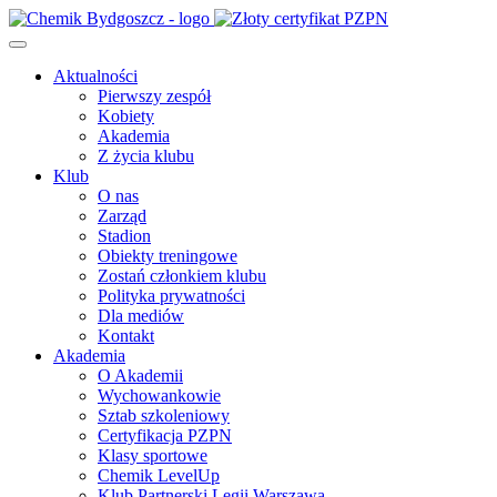
Aktualności
Pierwszy zespół
Kobiety
Akademia
Z życia klubu
Klub
O nas
Zarząd
Stadion
Obiekty treningowe
Zostań członkiem klubu
Polityka prywatności
Dla mediów
Kontakt
Akademia
O Akademii
Wychowankowie
Sztab szkoleniowy
Certyfikacja PZPN
Klasy sportowe
Chemik LevelUp
Klub Partnerski Legii Warszawa