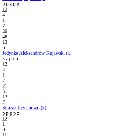
p
p
z
p
p
12
4
1
7
29
48
13
6
Jedynka Aleksandrów Kujawski (k)
z
z
p
r
p
12
4
1
7
21
51
13
7
Strażak Przechowo (k)
p
p
p
p
z
12
1
0
11