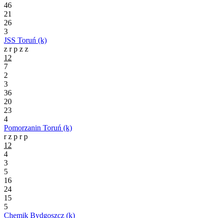
46
21
26
3
JSS Toruń (k)
z
r
p
z
z
12
7
2
3
36
20
23
4
Pomorzanin Toruń (k)
r
z
p
r
p
12
4
3
5
16
24
15
5
Chemik Bydgoszcz (k)