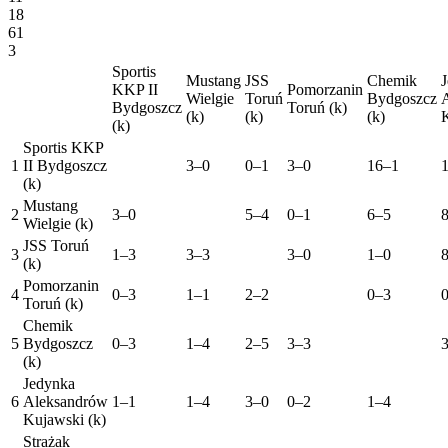
18
61
3
Sportis
Mustang
JSS
Chemik
KKP II
Pomorzanin
Wielgie
Toruń
Bydgoszcz
Bydgoszcz
Toruń (k)
(k)
(k)
(k)
K
(k)
Sportis KKP
1
II Bydgoszcz
3–0
0–1
3–0
16–1
(k)
Mustang
2
3–0
5–4
0–1
6–5
Wielgie (k)
JSS Toruń
3
1–3
3–3
3–0
1–0
(k)
Pomorzanin
4
0–3
1–1
2–2
0–3
Toruń (k)
Chemik
5
Bydgoszcz
0–3
1–4
2–5
3–3
(k)
Jedynka
6
Aleksandrów
1–1
1–4
3–0
0–2
1–4
Kujawski (k)
Strażak