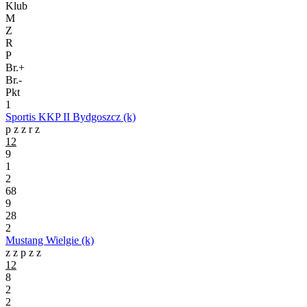
Klub
M
Z
R
P
Br.+
Br.-
Pkt
1
Sportis KKP II Bydgoszcz (k)
p
z
z
r
z
12
9
1
2
68
9
28
2
Mustang Wielgie (k)
z
z
p
z
z
12
8
2
2