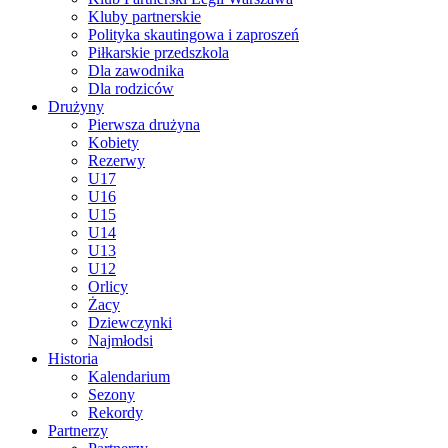
Kluby partnerskie
Polityka skautingowa i zaproszeń
Piłkarskie przedszkola
Dla zawodnika
Dla rodziców
Drużyny
Pierwsza drużyna
Kobiety
Rezerwy
U17
U16
U15
U14
U13
U12
Orlicy
Żacy
Dziewczynki
Najmłodsi
Historia
Kalendarium
Sezony
Rekordy
Partnerzy