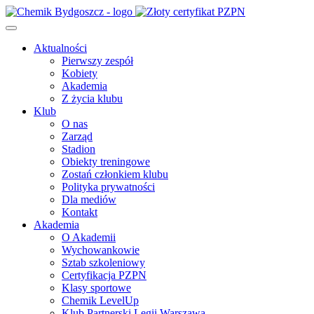
Aktualności
Pierwszy zespół
Kobiety
Akademia
Z życia klubu
Klub
O nas
Zarząd
Stadion
Obiekty treningowe
Zostań członkiem klubu
Polityka prywatności
Dla mediów
Kontakt
Akademia
O Akademii
Wychowankowie
Sztab szkoleniowy
Certyfikacja PZPN
Klasy sportowe
Chemik LevelUp
Klub Partnerski Legii Warszawa