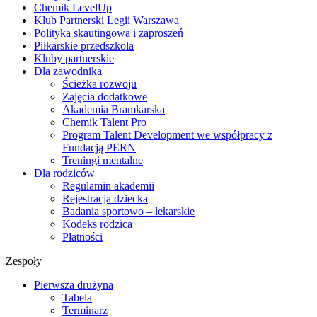
Chemik LevelUp
Klub Partnerski Legii Warszawa
Polityka skautingowa i zaproszeń
Piłkarskie przedszkola
Kluby partnerskie
Dla zawodnika
Ścieżka rozwoju
Zajęcia dodatkowe
Akademia Bramkarska
Chemik Talent Pro
Program Talent Development we współpracy z
Fundacją PERN
Treningi mentalne
Dla rodziców
Regulamin akademii
Rejestracja dziecka
Badania sportowo – lekarskie
Kodeks rodzica
Płatności
Zespoły
Pierwsza drużyna
Tabela
Terminarz