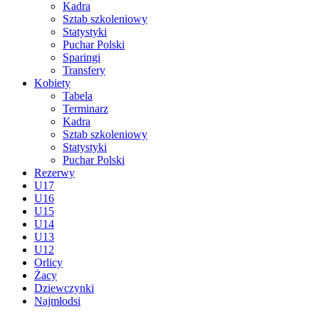
Kadra
Sztab szkoleniowy
Statystyki
Puchar Polski
Sparingi
Transfery
Kobiety
Tabela
Terminarz
Kadra
Sztab szkoleniowy
Statystyki
Puchar Polski
Rezerwy
U17
U16
U15
U14
U13
U12
Orlicy
Żacy
Dziewczynki
Najmłodsi