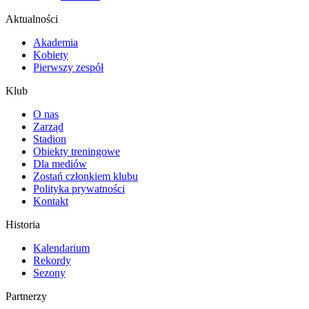
Aktualności
Akademia
Kobiety
Pierwszy zespół
Klub
O nas
Zarząd
Stadion
Obiekty treningowe
Dla mediów
Zostań członkiem klubu
Polityka prywatności
Kontakt
Historia
Kalendarium
Rekordy
Sezony
Partnerzy