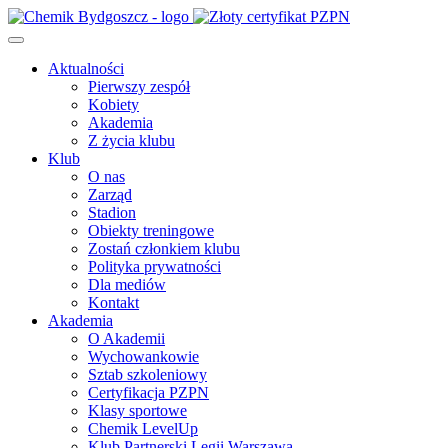
Aktualności
Pierwszy zespół
Kobiety
Akademia
Z życia klubu
Klub
O nas
Zarząd
Stadion
Obiekty treningowe
Zostań członkiem klubu
Polityka prywatności
Dla mediów
Kontakt
Akademia
O Akademii
Wychowankowie
Sztab szkoleniowy
Certyfikacja PZPN
Klasy sportowe
Chemik LevelUp
Klub Partnerski Legii Warszawa