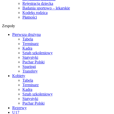
Rejestracja dziecka
Badania sportowo – lekarskie
Kodeks rodzica
Płatności
Zespoły
Pierwsza drużyna
Tabela
Terminarz
Kadra
Sztab szkoleniowy
Statystyki
Puchar Polski
Sparingi
Transfery
Kobiety
Tabela
Terminarz
Kadra
Sztab szkoleniowy
Statystyki
Puchar Polski
Rezerwy
U17