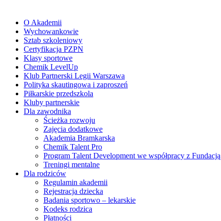
O Akademii
Wychowankowie
Sztab szkoleniowy
Certyfikacja PZPN
Klasy sportowe
Chemik LevelUp
Klub Partnerski Legii Warszawa
Polityka skautingowa i zaproszeń
Piłkarskie przedszkola
Kluby partnerskie
Dla zawodnika
Ścieżka rozwoju
Zajęcia dodatkowe
Akademia Bramkarska
Chemik Talent Pro
Program Talent Development we współpracy z Fundac
Treningi mentalne
Dla rodziców
Regulamin akademii
Rejestracja dziecka
Badania sportowo – lekarskie
Kodeks rodzica
Płatności