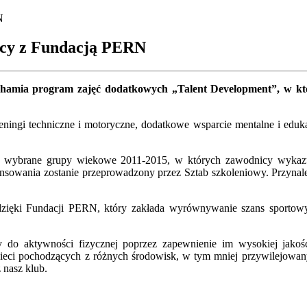
N
acy z Fundacją PERN
amia program zajęć dodatkowych „Talent Development”, w kt
ningi techniczne i motoryczne, dodatkowe wsparcie mentalne i eduka
ie wybrane grupy wiekowe 2011-2015, w których zawodnicy wykazują
sowania zostanie przeprowadzony przez Sztab szkoleniowy. Przynależn
dzięki Fundacji PERN, który zakłada wyrównywanie szans sportowyc
eży do aktywności fizycznej poprzez zapewnienie im wysokiej jak
ieci pochodzących z różnych środowisk, w tym mniej przywilejowan
 nasz klub.