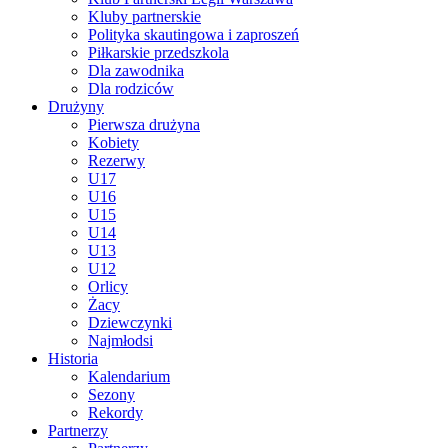
Kluby partnerskie
Polityka skautingowa i zaproszeń
Piłkarskie przedszkola
Dla zawodnika
Dla rodziców
Drużyny
Pierwsza drużyna
Kobiety
Rezerwy
U17
U16
U15
U14
U13
U12
Orlicy
Żacy
Dziewczynki
Najmłodsi
Historia
Kalendarium
Sezony
Rekordy
Partnerzy