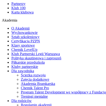
Partnerzy
Klub 100
Karta klubowa
Akademia
O Akademii
Wychowankowie
Sztab szkoleniowy
Certyfikacja PZPN
Klasy sportowe
Chemik LevelUp
Klub Partnerski Legii Warszawa
Polityka skautingowa i zaproszeń
Piłkarskie przedszkola
Kluby partnerskie
Dla zawodnika
Ścieżka rozwoju
Zajęcia dodatkowe
Akademia Bramkarska
Chemik Talent Pro
Program Talent Development we współpracy z Fundac
Treningi mentalne
Dla rodziców
Regulamin akademii