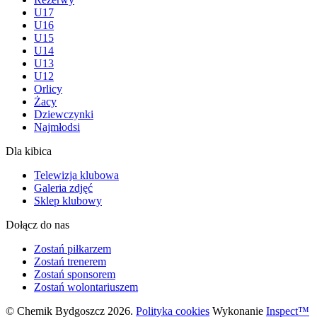
U17
U16
U15
U14
U13
U12
Orlicy
Żacy
Dziewczynki
Najmłodsi
Dla kibica
Telewizja klubowa
Galeria zdjęć
Sklep klubowy
Dołącz do nas
Zostań piłkarzem
Zostań trenerem
Zostań sponsorem
Zostań wolontariuszem
© Chemik Bydgoszcz 2026.
Polityka cookies
Wykonanie
Inspect™