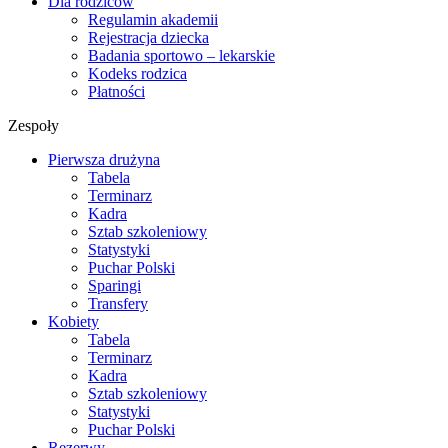
Dla rodziców
Regulamin akademii
Rejestracja dziecka
Badania sportowo – lekarskie
Kodeks rodzica
Płatności
Zespoły
Pierwsza drużyna
Tabela
Terminarz
Kadra
Sztab szkoleniowy
Statystyki
Puchar Polski
Sparingi
Transfery
Kobiety
Tabela
Terminarz
Kadra
Sztab szkoleniowy
Statystyki
Puchar Polski
Rezerwy