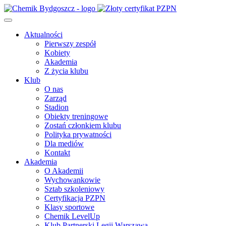
Aktualności
Pierwszy zespół
Kobiety
Akademia
Z życia klubu
Klub
O nas
Zarząd
Stadion
Obiekty treningowe
Zostań członkiem klubu
Polityka prywatności
Dla mediów
Kontakt
Akademia
O Akademii
Wychowankowie
Sztab szkoleniowy
Certyfikacja PZPN
Klasy sportowe
Chemik LevelUp
Klub Partnerski Legii Warszawa