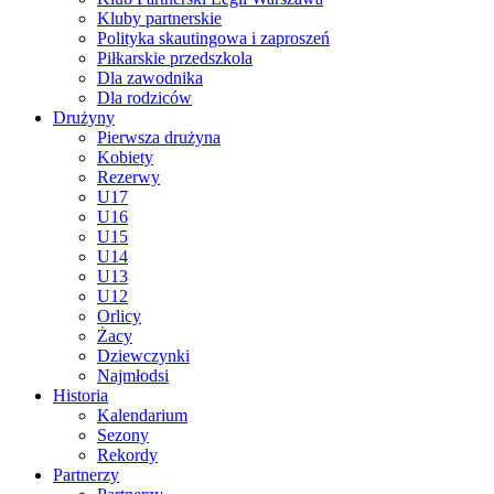
Kluby partnerskie
Polityka skautingowa i zaproszeń
Piłkarskie przedszkola
Dla zawodnika
Dla rodziców
Drużyny
Pierwsza drużyna
Kobiety
Rezerwy
U17
U16
U15
U14
U13
U12
Orlicy
Żacy
Dziewczynki
Najmłodsi
Historia
Kalendarium
Sezony
Rekordy
Partnerzy