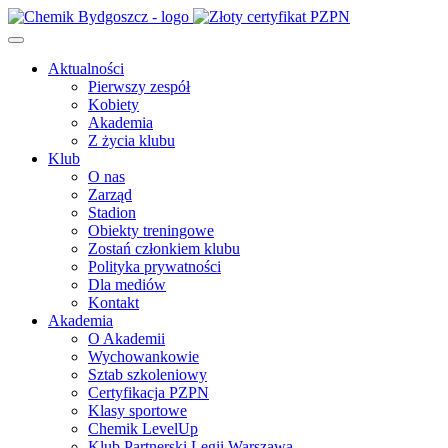
Aktualności
Pierwszy zespół
Kobiety
Akademia
Z życia klubu
Klub
O nas
Zarząd
Stadion
Obiekty treningowe
Zostań członkiem klubu
Polityka prywatności
Dla mediów
Kontakt
Akademia
O Akademii
Wychowankowie
Sztab szkoleniowy
Certyfikacja PZPN
Klasy sportowe
Chemik LevelUp
Klub Partnerski Legii Warszawa