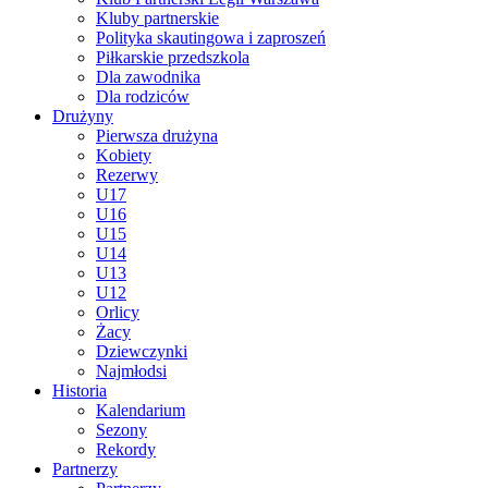
Kluby partnerskie
Polityka skautingowa i zaproszeń
Piłkarskie przedszkola
Dla zawodnika
Dla rodziców
Drużyny
Pierwsza drużyna
Kobiety
Rezerwy
U17
U16
U15
U14
U13
U12
Orlicy
Żacy
Dziewczynki
Najmłodsi
Historia
Kalendarium
Sezony
Rekordy
Partnerzy