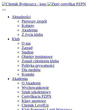
Aktualności
Pierwszy zespół
Kobiety
Akademia
Z życia klubu
Klub
O nas
Zarząd
Stadion
Obiekty treningowe
Zostań członkiem klubu
Polityka prywatności
Dla mediów
Kontakt
Akademia
O Akademii
Wychowankowie
Sztab szkoleniowy
Certyfikacja PZPN
Klasy sportowe
Chemik LevelUp
Klub Partnerski Legii Warszawa