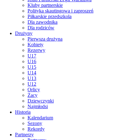
Kluby partnerskie
Polityka skautingowa i zaproszeń
Piłkarskie przedszkola
Dla zawodnika
Dla rodziców
Drużyny
Pierwsza drużyna
Kobiety
Rezerwy
U17
U16
U15
U14
U13
U12
Orlicy
Żacy
Dziewczynki
Najmłodsi
Historia
Kalendarium
Sezony
Rekordy
Partnerzy