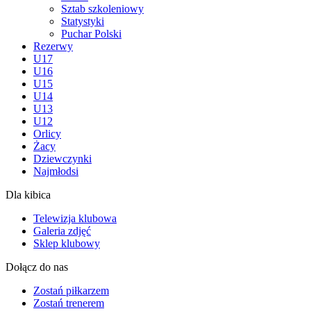
Sztab szkoleniowy
Statystyki
Puchar Polski
Rezerwy
U17
U16
U15
U14
U13
U12
Orlicy
Żacy
Dziewczynki
Najmłodsi
Dla kibica
Telewizja klubowa
Galeria zdjęć
Sklep klubowy
Dołącz do nas
Zostań piłkarzem
Zostań trenerem