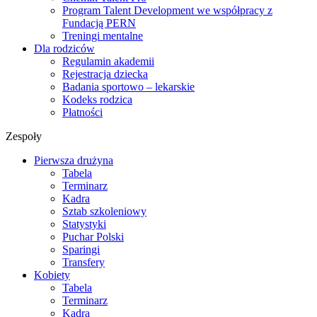
Program Talent Development we współpracy z
Fundacją PERN
Treningi mentalne
Dla rodziców
Regulamin akademii
Rejestracja dziecka
Badania sportowo – lekarskie
Kodeks rodzica
Płatności
Zespoły
Pierwsza drużyna
Tabela
Terminarz
Kadra
Sztab szkoleniowy
Statystyki
Puchar Polski
Sparingi
Transfery
Kobiety
Tabela
Terminarz
Kadra