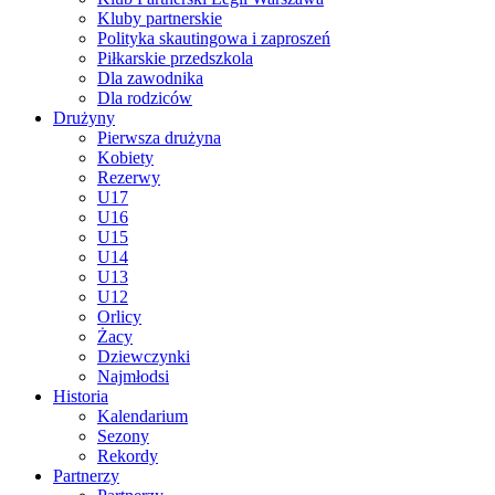
Kluby partnerskie
Polityka skautingowa i zaproszeń
Piłkarskie przedszkola
Dla zawodnika
Dla rodziców
Drużyny
Pierwsza drużyna
Kobiety
Rezerwy
U17
U16
U15
U14
U13
U12
Orlicy
Żacy
Dziewczynki
Najmłodsi
Historia
Kalendarium
Sezony
Rekordy
Partnerzy