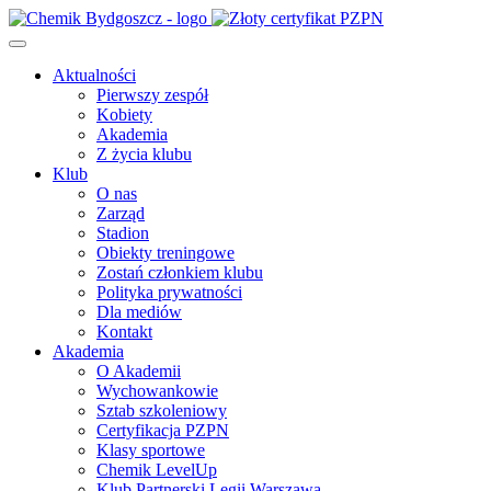
Aktualności
Pierwszy zespół
Kobiety
Akademia
Z życia klubu
Klub
O nas
Zarząd
Stadion
Obiekty treningowe
Zostań członkiem klubu
Polityka prywatności
Dla mediów
Kontakt
Akademia
O Akademii
Wychowankowie
Sztab szkoleniowy
Certyfikacja PZPN
Klasy sportowe
Chemik LevelUp
Klub Partnerski Legii Warszawa