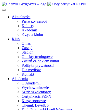
Aktualności
Pierwszy zespół
Kobiety
Akademia
Z życia klubu
Klub
O nas
Zarząd
Stadion
Obiekty treningowe
Zostań członkiem klubu
Polityka prywatności
Dla mediów
Kontakt
Akademia
O Akademii
Wychowankowie
Sztab szkoleniowy
Certyfikacja PZPN
Klasy sportowe
Chemik LevelUp
Klub Partnerski Legii Warszawa