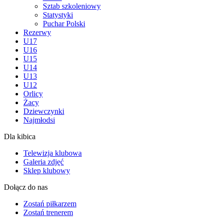
Sztab szkoleniowy
Statystyki
Puchar Polski
Rezerwy
U17
U16
U15
U14
U13
U12
Orlicy
Żacy
Dziewczynki
Najmłodsi
Dla kibica
Telewizja klubowa
Galeria zdjęć
Sklep klubowy
Dołącz do nas
Zostań piłkarzem
Zostań trenerem