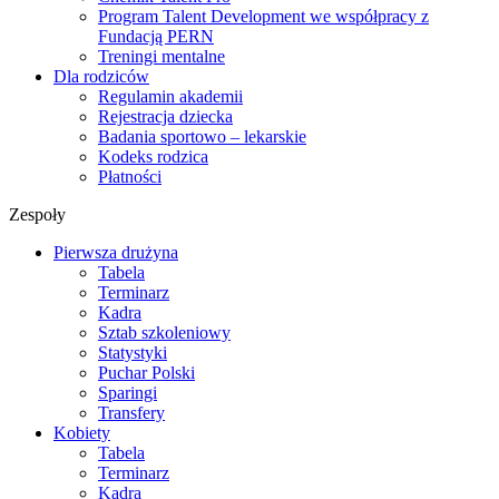
Program Talent Development we współpracy z
Fundacją PERN
Treningi mentalne
Dla rodziców
Regulamin akademii
Rejestracja dziecka
Badania sportowo – lekarskie
Kodeks rodzica
Płatności
Zespoły
Pierwsza drużyna
Tabela
Terminarz
Kadra
Sztab szkoleniowy
Statystyki
Puchar Polski
Sparingi
Transfery
Kobiety
Tabela
Terminarz
Kadra