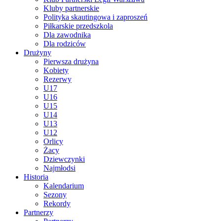
Kluby partnerskie
Polityka skautingowa i zaproszeń
Piłkarskie przedszkola
Dla zawodnika
Dla rodziców
Drużyny
Pierwsza drużyna
Kobiety
Rezerwy
U17
U16
U15
U14
U13
U12
Orlicy
Żacy
Dziewczynki
Najmłodsi
Historia
Kalendarium
Sezony
Rekordy
Partnerzy